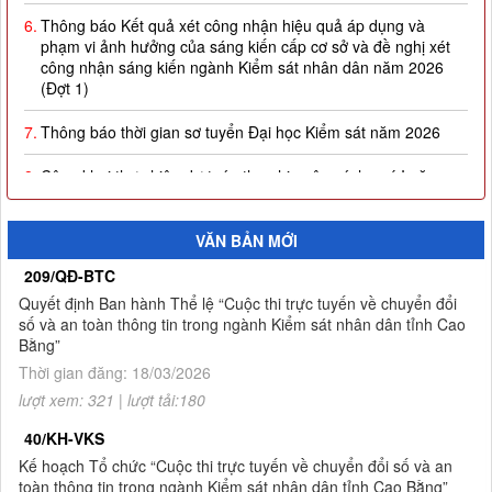
6.
Thông báo Kết quả xét công nhận hiệu quả áp dụng và
phạm vi ảnh hưởng của sáng kiến cấp cơ sở và đề nghị xét
công nhận sáng kiến ngành Kiểm sát nhân dân năm 2026
(Đợt 1)
7.
Thông báo thời gian sơ tuyển Đại học Kiểm sát năm 2026
8.
Công khai thực hiện dự toán thu-chi ngân sách quý I năm
2026
9.
Quyết định công nhận kết quả và trao giải thưởng Cuộc thi
VĂN BẢN MỚI
trực tuyến về chuyển đổi số và an toàn thông tin trong ngành
Kiểm sát nhân dân tỉnh Cao Bằng
209/QĐ-BTC
Quyết định Ban hành Thể lệ “Cuộc thi trực tuyến về chuyển đổi
10.
Thông báo Kết quả Cuộc thi trực tuyến về chuyển đổi số và
số và an toàn thông tin trong ngành Kiểm sát nhân dân tỉnh Cao
an toàn thông tin trong ngành Kiểm sát nhân dân tỉnh Cao
Bằng”
Bằng
Thời gian đăng: 18/03/2026
1.
Thông báo tuyển sinh đào tạo trình độ thạc sĩ ngành Luật
lượt xem: 321 | lượt tải:180
hình sự và tố tụng hình sự (khóa 8), ngành Luật (khóa 3) đợt
2 năm 2026
40/KH-VKS
Kế hoạch Tổ chức “Cuộc thi trực tuyến về chuyển đổi số và an
toàn thông tin trong ngành Kiểm sát nhân dân tỉnh Cao Bằng”