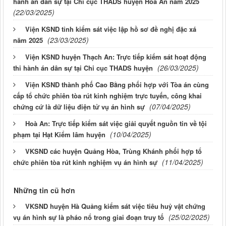
hành án dân sự tại Chi cục THADS huyện Hòa An năm 2025
(22/03/2025)
Viện KSND tỉnh kiểm sát việc lập hồ sơ đề nghị đặc xá
(23/03/2025)
năm 2025
Viện KSND huyện Thạch An: Trực tiếp kiểm sát hoạt động
(26/03/2025)
thi hành án dân sự tại Chi cục THADS huyện
Viện KSND thành phố Cao Bằng phối hợp với Tòa án cùng
cấp tổ chức phiên tòa rút kinh nghiệm trực tuyến, công khai
(07/04/2025)
chứng cứ là dữ liệu điện tử vụ án hình sự
Hoà An: Trực tiếp kiểm sát việc giải quyết nguồn tin về tội
(10/04/2025)
phạm tại Hạt Kiểm lâm huyện
VKSND các huyện Quảng Hòa, Trùng Khánh phối hợp tổ
(11/04/2025)
chức phiên tòa rút kinh nghiệm vụ án hình sự
Những tin cũ hơn
VKSND huyện Hà Quảng kiểm sát việc tiêu huỷ vật chứng
(25/02/2025)
vụ án hình sự là pháo nổ trong giai đoạn truy tố