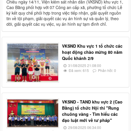
Chiều ngày 14/11, Viện kiểm sát nhân dân (VKSND) khu vực 1,
Cao Bằng phối hợp với 07 Công an cấp xã, phường tổ chức Lễ
ký kết quy chế phối hợp trong việc tiếp nhận, giải quyết nguồn
tin về tội phạm, giải quyết các vụ án hình sự và quản lý, theo
dõi, giải quyết các vụ việc, vụ án hình sự tạm đình chỉ.
VKSND Khu vực 1 tổ chức các
hoạt động chào mừng 80 năm
Quốc khánh 2/9
31/08/2025 21:08:00
Đã xem: 615
Phản hồi: 0
VKSND - TAND khu vực 2 (Cao
Bằng) tổ chức Hội thi "Rung
chuông vàng - Tìm hiểu các
đạo luật mới về tư pháp"
29/08/2025 06:34:00