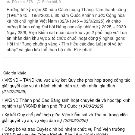
Đã xem: 578
Phản hồi: 0
Hướng tới kỷ niệm 80 năm Cách mạng Tháng Tám thành công
(19/8/1945 - 19/8/2025), 80 năm Quốc Khánh nước Cộng hòa
xã hội chủ nghĩa Việt Nam (02/9/1945 – 02/9/2025) và chào
mừng thành công Đại hội Đảng các cấp nhiệm kỳ 2025 – 2030.
Ngày 28/8, Viện Kiểm sát nhân dân khu vực 2 phối hợp với Tòa
án nhân dân khu vực 2 tổ chức chuỗi hoạt động ý nghĩa, gồm:
Hội thi “Rung chuông vàng - Tìm hiểu các đạo luật mới về tư
pháp” và giao lưu thể thao bộ môn Pickleball.
Các tin khác
VKSND – TAND khu vực 2 ký kết Quy chế phối hợp trong công tác
giải quyết các vụ án hành chính, dân sự, hôn nhân gia đình
(21/07/2025)
VKSND Thành phố Cao Bằng sinh hoạt chuyên đề và học tập kinh
nghiệm tại VKSND thành phố Phú Quốc
(13/03/2025)
Ký kết Quy chế phối hợp giữa Viện kiểm sát và Tòa án trong việc
giải quyết vụ án, vụ việc dân sự
(20/02/2025)
Công bố và trao Quyết định bổ nhiệm chức vụ Phó Viện trưởng
VKSND các huyện Trùng Khánh, Bảo Lâm
(16/01/2025)