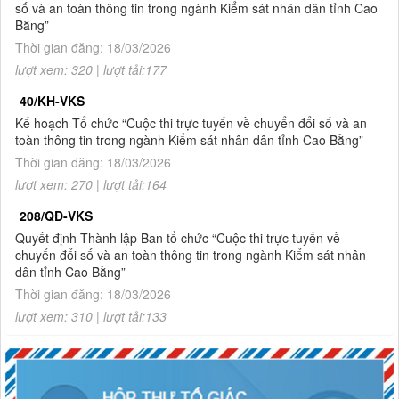
số và an toàn thông tin trong ngành Kiểm sát nhân dân tỉnh Cao
Bằng
Bằng”
Thời gian đăng: 18/03/2026
1.
Thông báo tuyển sinh đào tạo trình độ thạc sĩ ngành Luật
lượt xem: 320 | lượt tải:177
hình sự và tố tụng hình sự (khóa 8), ngành Luật (khóa 3) đợt
2 năm 2026
40/KH-VKS
2.
Quyết định về việc công bố công khai giao dự toán NSNN
Kế hoạch Tổ chức “Cuộc thi trực tuyến về chuyển đổi số và an
năm 2026
toàn thông tin trong ngành Kiểm sát nhân dân tỉnh Cao Bằng”
Thời gian đăng: 18/03/2026
lượt xem: 270 | lượt tải:164
208/QĐ-VKS
Quyết định Thành lập Ban tổ chức “Cuộc thi trực tuyến về
chuyển đổi số và an toàn thông tin trong ngành Kiểm sát nhân
dân tỉnh Cao Bằng”
Thời gian đăng: 18/03/2026
lượt xem: 310 | lượt tải:133