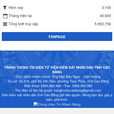
Hôm nay
3,105
Tháng hiện tại
40,930
Tổng lượt truy cập
5,952,756
FANPAGE
TRANG THÔNG TIN ĐIỆN TỬ VIỆN KIỂM SÁT NHÂN DÂN TỈNH CAO
BẰNG
- Chịu trách nhiệm chính: Ông Ngô Bảo Ngọc - Viện trưởng
- Trụ sở: Số 015, phố Bế Văn Đàn, phường Thục Phán, tỉnh Cao Bằng
- Điện thoại: 0263.852.436 – Fax: 0263.852.082
- Thư điện tử liên hệ gmail: trangtinvkscaobang@gmail.com
Viện kiểm sát nhân dân tỉnh Cao Bằng giữ bản quyền. Mong bạn đọc góp ý
kiến, phê bình.