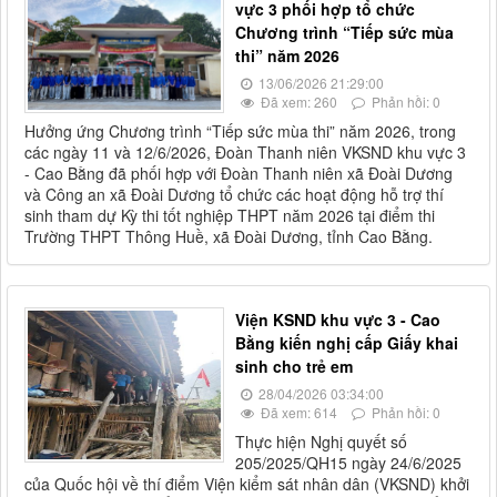
vực 3 phối hợp tổ chức
Chương trình “Tiếp sức mùa
thi” năm 2026
13/06/2026 21:29:00
Đã xem: 260
Phản hồi: 0
Hưởng ứng Chương trình “Tiếp sức mùa thi” năm 2026, trong
các ngày 11 và 12/6/2026, Đoàn Thanh niên VKSND khu vực 3
- Cao Bằng đã phối hợp với Đoàn Thanh niên xã Đoài Dương
và Công an xã Đoài Dương tổ chức các hoạt động hỗ trợ thí
sinh tham dự Kỳ thi tốt nghiệp THPT năm 2026 tại điểm thi
Trường THPT Thông Huề, xã Đoài Dương, tỉnh Cao Bằng.
Viện KSND khu vực 3 - Cao
Bằng kiến nghị cấp Giấy khai
sinh cho trẻ em
28/04/2026 03:34:00
Đã xem: 614
Phản hồi: 0
Thực hiện Nghị quyết số
205/2025/QH15 ngày 24/6/2025
của Quốc hội về thí điểm Viện kiểm sát nhân dân (VKSND) khởi