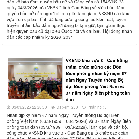
dẫn về bảo đảm quyền bầu cử và Công văn số 154/VKS-P8
ngày 04/3/2026 của VKSND tỉnh Cao Bằng về việc bảo đảm
quyền bầu cử của người bị tạm giữ, tạm giam, VKSND các khu
vực trên địa bàn tỉnh đã tăng cường công tác kiểm sát, tuyên
truyền nhằm bảo đảm người đang bị tạm giữ, tạm giam thực
hiện quyền bầu cử đại biểu Quốc hội và đại biểu Hội đồng nhân
dân các cấp nhiệm kỳ 2026–2031
VKSND khu vực 3 - Cao Bằng
thăm, chúc mừng các Đồn
Biên phòng nhân kỷ niệm 67
năm Ngày Truyền thống Bộ
đội Biên phòng Việt Nam và
37 năm Ngày Biên phòng toàn
dân
03/03/2026 22:28:00
Đã xem: 230
Phản hồi: 0
Nhân dịp kỷ niệm 67 năm Ngày Truyền thống Bộ đội Biên
phòng Việt Nam (03/3/1959 – 03/3/2026) và 37 năm Ngày Biên
phòng toàn dân (03/3/1989 – 03/3/2026), lãnh đạo và cán bộ,
công chức VKSND khu vực 3 - Cao Bằng đã tổ chức các đoàn
đến thăm, tặng hoa chúc mừng 07 Đồn Biên phòng trên địa