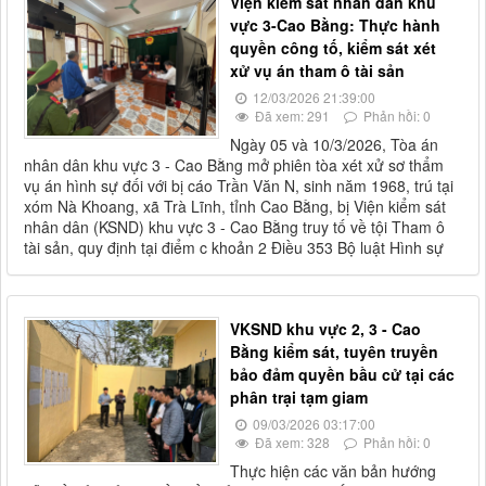
Viện kiểm sát nhân dân khu
vực 3-Cao Bằng: Thực hành
quyền công tố, kiểm sát xét
xử vụ án tham ô tài sản
12/03/2026 21:39:00
Đã xem: 291
Phản hồi: 0
Ngày 05 và 10/3/2026, Tòa án
nhân dân khu vực 3 - Cao Bằng mở phiên tòa xét xử sơ thẩm
vụ án hình sự đối với bị cáo Trần Văn N, sinh năm 1968, trú tại
xóm Nà Khoang, xã Trà Lĩnh, tỉnh Cao Bằng, bị Viện kiểm sát
nhân dân (KSND) khu vực 3 - Cao Bằng truy tố về tội Tham ô
tài sản, quy định tại điểm c khoản 2 Điều 353 Bộ luật Hình sự
VKSND khu vực 2, 3 - Cao
Bằng kiểm sát, tuyên truyền
bảo đảm quyền bầu cử tại các
phân trại tạm giam
09/03/2026 03:17:00
Đã xem: 328
Phản hồi: 0
Thực hiện các văn bản hướng