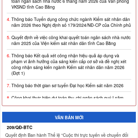
4.
Thông báo Tuyển dụng công chức ngành Kiểm sát nhân dân
năm 2026 theo Nghị định số 179/2024/NĐ-CP của Chính phủ
5.
Quyết định về việc công khai quyết toán ngân sách nhà nước
năm 2025 của Viện kiểm sát nhân dân tỉnh Cao Bằng
6.
Thông báo Kết quả xét công nhận hiệu quả áp dụng và
phạm vi ảnh hưởng của sáng kiến cấp cơ sở và đề nghị xét
công nhận sáng kiến ngành Kiểm sát nhân dân năm 2026
(Đợt 1)
7.
Thông báo thời gian sơ tuyển Đại học Kiểm sát năm 2026
8.
Công khai thực hiện dự toán thu-chi ngân sách quý I năm
2026
9.
Quyết định công nhận kết quả và trao giải thưởng Cuộc thi
trực tuyến về chuyển đổi số và an toàn thông tin trong ngành
VĂN BẢN MỚI
Kiểm sát nhân dân tỉnh Cao Bằng
209/QĐ-BTC
10.
Thông báo Kết quả Cuộc thi trực tuyến về chuyển đổi số và
Quyết định Ban hành Thể lệ “Cuộc thi trực tuyến về chuyển đổi
an toàn thông tin trong ngành Kiểm sát nhân dân tỉnh Cao