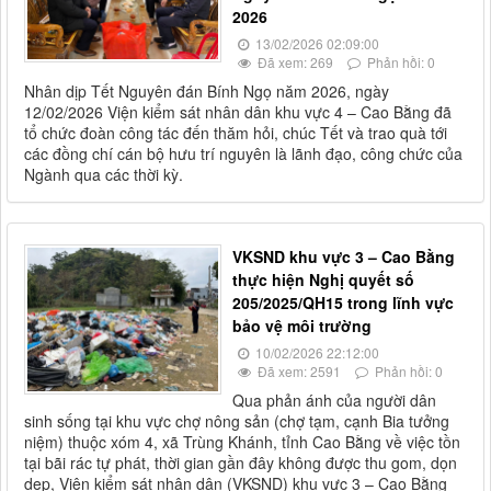
2026
13/02/2026 02:09:00
Đã xem: 269
Phản hồi: 0
Nhân dịp Tết Nguyên đán Bính Ngọ năm 2026, ngày
12/02/2026 Viện kiểm sát nhân dân khu vực 4 – Cao Bằng đã
tổ chức đoàn công tác đến thăm hỏi, chúc Tết và trao quà tới
các đồng chí cán bộ hưu trí nguyên là lãnh đạo, công chức của
Ngành qua các thời kỳ.
VKSND khu vực 3 – Cao Bằng
thực hiện Nghị quyết số
205/2025/QH15 trong lĩnh vực
bảo vệ môi trường
10/02/2026 22:12:00
Đã xem: 2591
Phản hồi: 0
Qua phản ánh của người dân
sinh sống tại khu vực chợ nông sản (chợ tạm, cạnh Bia tưởng
niệm) thuộc xóm 4, xã Trùng Khánh, tỉnh Cao Bằng về việc tồn
tại bãi rác tự phát, thời gian gần đây không được thu gom, dọn
dẹp, Viện kiểm sát nhân dân (VKSND) khu vực 3 – Cao Bằng