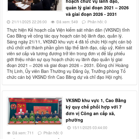
hoạch chức vụ lãnh đạo,
quản lý giai đoạn 2021 – 2026
và giai đoạn 2026 - 2031
21/11/2025 22:26:00
Đã xem: 549
Phản hồi: 0
Thực hiện Kế hoạch của Viện kiểm sát nhân dân (VKSND) tỉnh
Cao Bằng về công tác quy hoạch cán bộ lãnh đạo, quản lý.
Sáng ngày 21/11, VKSND khu vực 4 đã tổ chức Hội nghị cán bộ
chủ chốt với thành phần gồm tập thể lãnh đạo, cấp uỷ, Kiểm sát
viên sơ cấp và tương đương trở lên trong đơn vị để lấy phiếu
giới thiệu nhân sự quy hoạch chức vụ lãnh đạo quản lý giai
đoạn 2021 – 2026 và giai đoạn 2026 – 2031. Đồng chí Hoàng
Thị Linh, Ủy viên Ban Thường vụ Đảng ủy, Trưởng phòng Tổ
chức cán bộ VKSND tỉnh Cao Bằng dự và chỉ đạo Hội nghị.
VKSND khu vực 1, Cao Bằng
ký quy chế phối hợp với 7
đơn vị Công an cấp xã,
phường
15/11/2025 03:44:00
Đã xem: 711
Phản hồi: 0