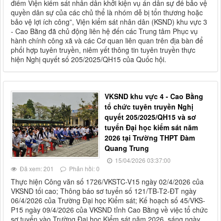
điểm Viện kiểm sát nhân dân khởi kiện vụ án dân sự để bảo vệ
quyền dân sự của các chủ thể là nhóm dễ bị tổn thương hoặc
bảo vệ lợi ích công”, Viện kiểm sát nhân dân (KSND) khu vực 3
- Cao Bằng đã chủ động liên hệ đến các Trung tâm Phục vụ
hành chính công xã và các Cơ quan liên quan trên địa bàn để
phối hợp tuyên truyền, niêm yết thông tin tuyên truyền thực
hiện Nghị quyết số 205/2025/QH15 của Quốc hội.
VKSND khu vực 4 - Cao Bằng
tổ chức tuyên truyền Nghị
quyết 205/2025/QH15 và sơ
tuyển Đại học kiểm sát năm
2026 tại Trường THPT Đàm
Quang Trung
15/04/2026 03:37:00
Đã xem: 201
Phản hồi: 0
Thực hiện Công văn số 1726/VKSTC-V15 ngày 02/4/2026 của
VKSND tối cao; Thông báo sơ tuyển số 121/TB-T2-ĐT ngày
06/4/2026 của Trường Đại học Kiểm sát; Kế hoạch số 45/VKS-
P15 ngày 09/4/2026 của VKSND tỉnh Cao Bằng về việc tổ chức
sơ tuyển vào Trường Đại học Kiểm sát năm 2026, sáng ngày