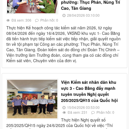
phường: Thục Phán, Nùng Trí
Cao, Tân Giang
28/04/2026 03:10:00
Đã xem: 306
Phản hồi: 0
Thực hiện Kế hoạch công tác kiểm sát năm 2026, từ ngày
08/04/2026 đến ngày 16/4/2026, VKSND khu vực 1- Cao Bằng
đã tiến hành trực tiếp kiểm sát việc tiếp nhận, giải quyết nguồn
tin về tội phạm tại Công an các phường: Thục Phán, Nùng Trí
Cao, Tân Giang. Đoàn kiểm sát do đồng chí Đoàn Thị Chinh –
Viện trưởng làm Trưởng đoàn, cùng tham gia có các đồng chí
Kiểm sát viên, Chuyên viên của đơn vị.
Viện Kiểm sát nhân dân khu
vực 3 - Cao Bằng đẩy mạnh
tuyên truyền Nghị quyết
205/2025/QH15 của Quốc hội
15/04/2026 03:53:00
Đã xem: 231
Phản hồi: 0
Thực hiện Nghị quyết số
205/2025/QH15 ngày 24/6/2025 của Quốc hội về việc “Thí