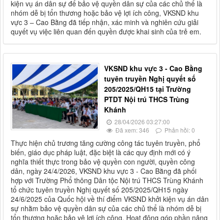
kiện vụ án dân sự để bảo vệ quyền dân sự của các chủ thể là
nhóm dễ bị tổn thương hoặc bảo vệ lợi ích công, VKSND khu
vực 3 – Cao Bằng đã tiếp nhận, xác minh và nghiên cứu giải
quyết vụ việc liên quan đến quyền được khai sinh của trẻ em.
VKSND khu vực 3 - Cao Bằng
tuyên truyền Nghị quyết số
205/2025/QH15 tại Trường
PTDT Nội trú THCS Trùng
Khánh
28/04/2026 03:27:00
Đã xem: 346
Phản hồi: 0
Thực hiện chủ trương tăng cường công tác tuyên truyền, phổ
biến, giáo dục pháp luật, đặc biệt là các quy định mới có ý
nghĩa thiết thực trong bảo vệ quyền con người, quyền công
dân, ngày 24/4/2026, VKSND khu vực 3 - Cao Bằng đã phối
hợp với Trường Phổ thông Dân tộc Nội trú THCS Trùng Khánh
tổ chức tuyên truyền Nghị quyết số 205/2025/QH15 ngày
24/6/2025 của Quốc hội về thí điểm VKSND khởi kiện vụ án dân
sự nhằm bảo vệ quyền dân sự của các chủ thể là nhóm dễ bị
tổn thương hoặc bảo vệ lợi ích công. Hoạt động góp phần nâng