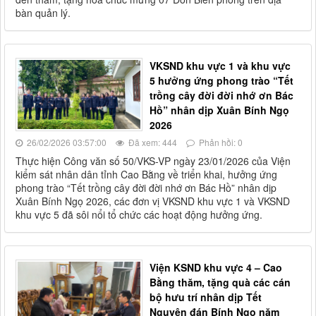
bàn quản lý.
VKSND khu vực 1 và khu vực
5 hưởng ứng phong trào “Tết
trồng cây đời đời nhớ ơn Bác
Hồ” nhân dịp Xuân Bính Ngọ
2026
26/02/2026 03:57:00
Đã xem: 444
Phản hồi: 0
Thực hiện Công văn số 50/VKS-VP ngày 23/01/2026 của Viện
kiểm sát nhân dân tỉnh Cao Bằng về triển khai, hưởng ứng
phong trào “Tết trồng cây đời đời nhớ ơn Bác Hồ” nhân dịp
Xuân Bính Ngọ 2026, các đơn vị VKSND khu vực 1 và VKSND
khu vực 5 đã sôi nổi tổ chức các hoạt động hưởng ứng.
Viện KSND khu vực 4 – Cao
Bằng thăm, tặng quà các cán
bộ hưu trí nhân dịp Tết
Nguyên đán Bính Ngọ năm