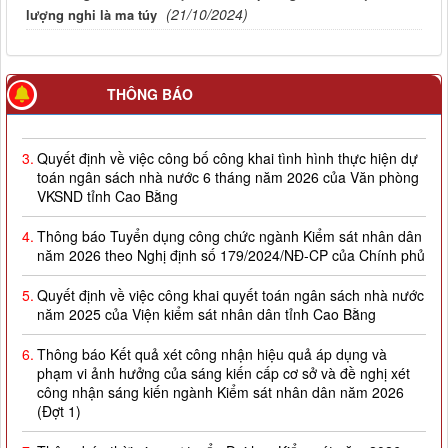
(21/10/2024)
lượng nghi là ma túy
2.
Quyết định về việc công bố công khai giao dự toán NSNN
THÔNG BÁO
năm 2026
3.
Quyết định về việc công bố công khai tình hình thực hiện dự
toán ngân sách nhà nước 6 tháng năm 2026 của Văn phòng
VKSND tỉnh Cao Bằng
4.
Thông báo Tuyển dụng công chức ngành Kiểm sát nhân dân
năm 2026 theo Nghị định số 179/2024/NĐ-CP của Chính phủ
5.
Quyết định về việc công khai quyết toán ngân sách nhà nước
năm 2025 của Viện kiểm sát nhân dân tỉnh Cao Bằng
6.
Thông báo Kết quả xét công nhận hiệu quả áp dụng và
phạm vi ảnh hưởng của sáng kiến cấp cơ sở và đề nghị xét
công nhận sáng kiến ngành Kiểm sát nhân dân năm 2026
(Đợt 1)
7.
Thông báo thời gian sơ tuyển Đại học Kiểm sát năm 2026