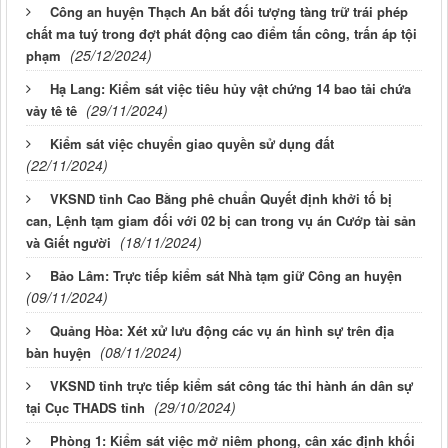
Công an huyện Thạch An bắt đối tượng tàng trữ trái phép
chất ma tuý trong đợt phát động cao điểm tấn công, trấn áp tội
(25/12/2024)
phạm
Hạ Lang: Kiểm sát việc tiêu hủy vật chứng 14 bao tải chứa
(29/11/2024)
vảy tê tê
Kiểm sát việc chuyển giao quyền sử dụng đất
(22/11/2024)
VKSND tỉnh Cao Bằng phê chuẩn Quyết định khởi tố bị
can, Lệnh tạm giam đối với 02 bị can trong vụ án Cướp tài sản
(18/11/2024)
và Giết người
Bảo Lâm: Trực tiếp kiểm sát Nhà tạm giữ Công an huyện
(09/11/2024)
Quảng Hòa: Xét xử lưu động các vụ án hình sự trên địa
(08/11/2024)
bàn huyện
VKSND tỉnh trực tiếp kiểm sát công tác thi hành án dân sự
(29/10/2024)
tại Cục THADS tỉnh
Phòng 1: Kiểm sát việc mở niêm phong, cân xác định khối