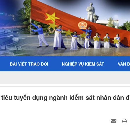
BÀI VIẾT TRAO ĐỔI
NGHIỆP VỤ KIỂM SÁT
VĂN 
ỉ tiêu tuyển dụng ngành kiểm sát nhân dân đ