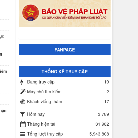
tục
FANPAGE
ng
Kiểm
THỐNG KÊ TRUY CẬP
Đang truy cập
19
Máy chủ tìm kiếm
2
Khách viếng thăm
17
nhận
Hôm nay
3,789
Tháng hiện tại
31,982
Tổng lượt truy cập
5,943,808