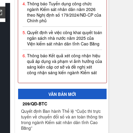
ngành Kiểm sát nhân dân năm 2026
theo Nghị định số 179/2024/NĐ-CP của
Chính phủ
5.
Quyết định về việc công khai quyết toán
ngân sách nhà nước năm 2025 của
Viện kiểm sát nhân dân tỉnh Cao Bằng
6.
Thông báo Kết quả xét công nhận hiệu
quả áp dụng và phạm vi ảnh hưởng của
sáng kiến cấp cơ sở và đề nghị xét
công nhận sáng kiến ngành Kiểm sát
nhân dân năm 2026 (Đợt 1)
7.
Thông báo thời gian sơ tuyển Đại học
Kiểm sát năm 2026
VĂN BẢN MỚI
8.
Công khai thực hiện dự toán thu-chi
209/QĐ-BTC
ngân sách quý I năm 2026
Quyết định Ban hành Thể lệ “Cuộc thi trực
tuyến về chuyển đổi số và an toàn thông tin
9.
Quyết định công nhận kết quả và trao
trong ngành Kiểm sát nhân dân tỉnh Cao
giải thưởng Cuộc thi trực tuyến về
Bằng”
chuyển đổi số và an toàn thông tin