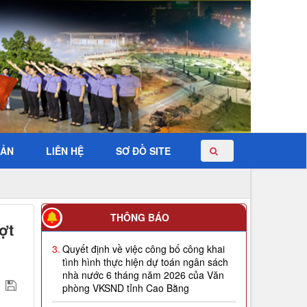
BẢN
LIÊN HỆ
SƠ ĐỒ SITE
2.
Quyết định về việc công bố công khai
giao dự toán NSNN năm 2026
THÔNG BÁO
ợt
3.
Quyết định về việc công bố công khai
tình hình thực hiện dự toán ngân sách
nhà nước 6 tháng năm 2026 của Văn
phòng VKSND tỉnh Cao Bằng
4.
Thông báo Tuyển dụng công chức