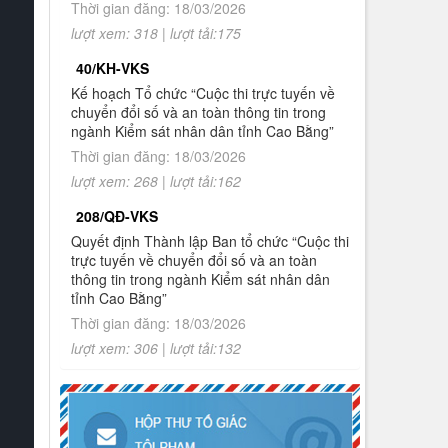
Thời gian đăng: 18/03/2026
trong ngành Kiểm sát nhân dân tỉnh
Cao Bằng
lượt xem: 318 | lượt tải:175
40/KH-VKS
10.
Thông báo Kết quả Cuộc thi trực
tuyến về chuyển đổi số và an toàn
Kế hoạch Tổ chức “Cuộc thi trực tuyến về
thông tin trong ngành Kiểm sát nhân
chuyển đổi số và an toàn thông tin trong
dân tỉnh Cao Bằng
ngành Kiểm sát nhân dân tỉnh Cao Bằng”
Thời gian đăng: 18/03/2026
1.
Thông báo tuyển sinh đào tạo trình độ
lượt xem: 268 | lượt tải:162
thạc sĩ ngành Luật hình sự và tố tụng
hình sự (khóa 8), ngành Luật (khóa 3)
208/QĐ-VKS
đợt 2 năm 2026
Quyết định Thành lập Ban tổ chức “Cuộc thi
trực tuyến về chuyển đổi số và an toàn
thông tin trong ngành Kiểm sát nhân dân
tỉnh Cao Bằng”
Thời gian đăng: 18/03/2026
lượt xem: 306 | lượt tải:132