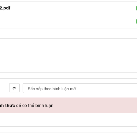
2.pdf
nh thức
để có thể bình luận