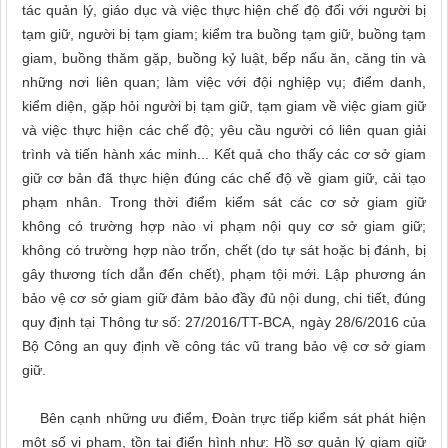
tác quản lý, giáo dục và việc thực hiện chế độ đối với người bị
tạm giữ, người bị tạm giam; kiểm tra buồng tạm giữ, buồng tạm
giam, buồng thăm gặp, buồng kỷ luật, bếp nấu ăn, căng tin và
những nơi liên quan; làm việc với đội nghiệp vụ; điểm danh,
kiểm diện, gặp hỏi người bị tạm giữ, tạm giam về việc giam giữ
và việc thực hiện các chế độ; yêu cầu người có liên quan giải
trình và tiến hành xác minh... Kết quả cho thấy các cơ sở giam
giữ cơ bản đã thực hiện đúng các chế độ về giam giữ, cải tạo
phạm nhân. Trong thời điểm kiểm sát các cơ sở giam giữ
không có trường hợp nào vi phạm nội quy cơ sở giam giữ;
không có trường hợp nào trốn, chết (do tự sát hoặc bị đánh, bị
gây thương tích dẫn đến chết), phạm tội mới. Lập phương án
bảo vệ cơ sở giam giữ đảm bảo đầy đủ nội dung, chi tiết, đúng
quy định tại Thông tư số: 27/2016/TT-BCA, ngày 28/6/2016 của
Bộ Công an quy định về công tác vũ trang bảo vệ cơ sở giam
giữ.
Bên cạnh những ưu điểm, Đoàn trực tiếp kiểm sát phát hiện
một số vi phạm, tồn tại điển hình như: Hồ sơ quản lý giam giữ