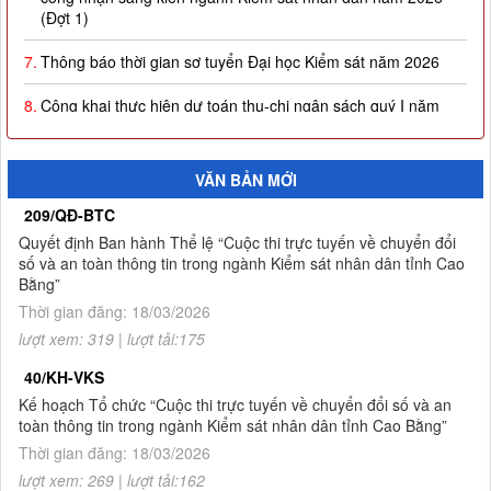
(Đợt 1)
7.
Thông báo thời gian sơ tuyển Đại học Kiểm sát năm 2026
8.
Công khai thực hiện dự toán thu-chi ngân sách quý I năm
2026
9.
Quyết định công nhận kết quả và trao giải thưởng Cuộc thi
trực tuyến về chuyển đổi số và an toàn thông tin trong ngành
VĂN BẢN MỚI
Kiểm sát nhân dân tỉnh Cao Bằng
209/QĐ-BTC
10.
Thông báo Kết quả Cuộc thi trực tuyến về chuyển đổi số và
Quyết định Ban hành Thể lệ “Cuộc thi trực tuyến về chuyển đổi
an toàn thông tin trong ngành Kiểm sát nhân dân tỉnh Cao
số và an toàn thông tin trong ngành Kiểm sát nhân dân tỉnh Cao
Bằng
Bằng”
Thời gian đăng: 18/03/2026
1.
Thông báo tuyển sinh đào tạo trình độ thạc sĩ ngành Luật
lượt xem: 319 | lượt tải:175
hình sự và tố tụng hình sự (khóa 8), ngành Luật (khóa 3) đợt
2 năm 2026
40/KH-VKS
Kế hoạch Tổ chức “Cuộc thi trực tuyến về chuyển đổi số và an
2.
Quyết định về việc công bố công khai giao dự toán NSNN
toàn thông tin trong ngành Kiểm sát nhân dân tỉnh Cao Bằng”
năm 2026
Thời gian đăng: 18/03/2026
lượt xem: 269 | lượt tải:162