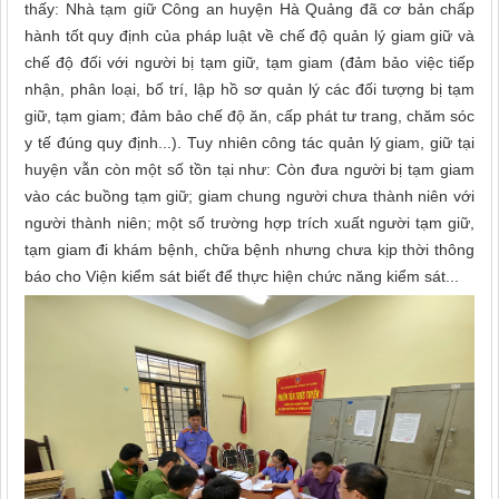
thấy: Nhà tạm giữ Công an huyện Hà Quảng đã cơ bản chấp
hành tốt quy định của pháp luật về chế độ quản lý giam giữ và
chế độ đối với người bị tạm giữ, tạm giam (đảm bảo việc tiếp
nhận, phân loại, bố trí, lập hồ sơ quản lý các đối tượng bị tạm
giữ, tạm giam; đảm bảo chế độ ăn, cấp phát tư trang, chăm sóc
y tế đúng quy định...). Tuy nhiên công tác quản lý giam, giữ tại
huyện vẫn còn một số tồn tại như: Còn đưa người bị tạm giam
vào các buồng tạm giữ; giam chung người chưa thành niên với
người thành niên; một số trường hợp trích xuất người tạm giữ,
tạm giam đi khám bệnh, chữa bệnh nhưng chưa kịp thời thông
báo cho Viện kiểm sát biết để thực hiện chức năng kiểm sát...