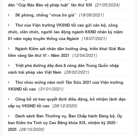
(21/05/2024)
dân “Cúp Báo Bảo vệ pháp luật” lần thứ XIII
(18/08/2021)
5K phòng, chống “virus tin giả”
Thư của Viện trưởng VKSND tối cao gửi cán bộ, công
chức, viên chức, người lao động ngành KSND nhân kỷ niệm
(18/07/2021)
61 năm ngày truyền thống của Ngành
Ngành Kiểm sát nhân dân hưởng ứng, triển khai Giải Búa
(12/04/2021)
liềm vàng lần thứ VI – Năm 2021
Triệt phá đường dây đưa 8 công dân Trung Quốc nhập
(28/02/2021)
cảnh trái phép vào Việt Nam
Thư chúc mừng năm mới Tân Sửu 2021 của Viện trưởng
(31/01/2021)
VKSND tối cao
Công bố và trao quyết định điều động, bổ nhiệm lãnh đạo
(28/12/2020)
cấp vụ VKSND tối cao
Danh sách Ban Thường vụ, Ban Chấp hành Đảng bộ, Ủy
ban Kiểm tra Tỉnh ủy Cao Bằng khóa XIX, nhiệm kỳ 2020 -
(28/10/2020)
2025