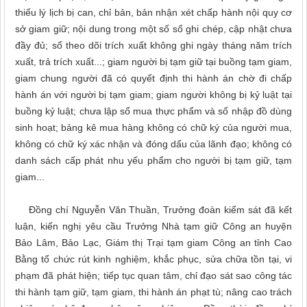
thiếu lý lịch bị can, chỉ bản, bản nhận xét chấp hành nội quy cơ
sở giam giữ; nội dung trong một số sổ ghi chép, cập nhật chưa
đầy đủ; sổ theo dõi trích xuất không ghi ngày tháng năm trích
xuất, trả trích xuất...; giam người bị tạm giữ tại buồng tạm giam,
giam chung người đã có quyết định thi hành án chờ đi chấp
hành án với người bị tạm giam; giam người không bị kỷ luật tại
buồng kỷ luật; chưa lập sổ mua thực phẩm và sổ nhập đồ dùng
sinh hoạt; bảng kê mua hàng không có chữ ký của người mua,
không có chữ ký xác nhận và đóng dấu của lãnh đạo; không có
danh sách cấp phát nhu yếu phẩm cho người bị tạm giữ, tạm
giam...
Đồng chí Nguyễn Văn Thuần, Trưởng đoàn kiểm sát đã kết
luận, kiến nghị yêu cầu Trưởng Nhà tạm giữ Công an huyện
Bảo Lâm, Bảo Lạc, Giám thị Trại tạm giam Công an tỉnh Cao
Bằng tổ chức rút kinh nghiệm, khắc phục, sửa chữa tồn tại, vi
phạm đã phát hiện; tiếp tục quan tâm, chỉ đạo sát sao công tác
thi hành tạm giữ, tạm giam, thi hành án phạt tù; nâng cao trách