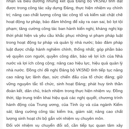
nhận và biểu dương những kết quả Đảng bộ VKSND tỉnh đạt
được trong công tác xây dựng Đảng, thực hiện nhiệm vụ chính
trị; nâng cao chất lượng công tác công tố và kiểm sát chặt chẽ
hoạt động tư pháp, bảo đảm không để xảy ra oan sai, bỏ lọt tội
phạm; tăng cường công tác ban hành kiến nghị, kháng nghị kịp
thời phát hiện và yêu cầu khắc phục những vi phạm pháp luật
trong hoạt động tư pháp và quản lý nhà nước; bảo đảm pháp
luật được chấp hành nghiêm chỉnh, thống nhất; góp phần bảo
vệ quyền con người, quyền công dân, bảo vệ lợi ích của Nhà
nước và lợi ích công cộng; nâng cao hiệu lực, hiệu quả quản lý
nhà nước. Đồng chí đề nghị Đảng bộ VKSND tỉnh tiếp tục nâng
cao năng lực lãnh đạo, sức chiến đấu của tổ chức đảng; giữ
vững nguyên tắc tổ chức, sinh hoạt Đảng; phát huy tinh thần
đoàn kết, dân chủ, trách nhiệm trong thực hiện nhiệm vụ. Đồng
thời, tập trung triển khai hiệu quả các nghị quyết, chương trình
hành động của Trung ương, của Tỉnh ủy và của ngành Kiểm
sát; tăng cường công tác kiểm tra, giám sát; nâng cao chất
lượng sinh hoạt chi bộ gắn với nhiệm vụ chuyên môn.
Đối với nhiệm vụ chuyển đổi số, cần tiếp tục quan tâm xây