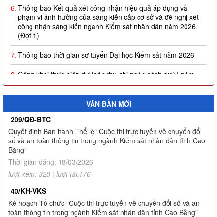
6.
Thông báo Kết quả xét công nhận hiệu quả áp dụng và
phạm vi ảnh hưởng của sáng kiến cấp cơ sở và đề nghị xét
công nhận sáng kiến ngành Kiểm sát nhân dân năm 2026
(Đợt 1)
7.
Thông báo thời gian sơ tuyển Đại học Kiểm sát năm 2026
8.
Công khai thực hiện dự toán thu-chi ngân sách quý I năm
2026
9.
Quyết định công nhận kết quả và trao giải thưởng Cuộc thi
VĂN BẢN MỚI
trực tuyến về chuyển đổi số và an toàn thông tin trong ngành
Kiểm sát nhân dân tỉnh Cao Bằng
209/QĐ-BTC
Quyết định Ban hành Thể lệ “Cuộc thi trực tuyến về chuyển đổi
10.
Thông báo Kết quả Cuộc thi trực tuyến về chuyển đổi số và
số và an toàn thông tin trong ngành Kiểm sát nhân dân tỉnh Cao
an toàn thông tin trong ngành Kiểm sát nhân dân tỉnh Cao
Bằng”
Bằng
Thời gian đăng: 18/03/2026
lượt xem: 320 | lượt tải:176
1.
Thông báo tuyển sinh đào tạo trình độ thạc sĩ ngành Luật
hình sự và tố tụng hình sự (khóa 8), ngành Luật (khóa 3) đợt
40/KH-VKS
2 năm 2026
Kế hoạch Tổ chức “Cuộc thi trực tuyến về chuyển đổi số và an
toàn thông tin trong ngành Kiểm sát nhân dân tỉnh Cao Bằng”
2.
Quyết định về việc công bố công khai giao dự toán NSNN