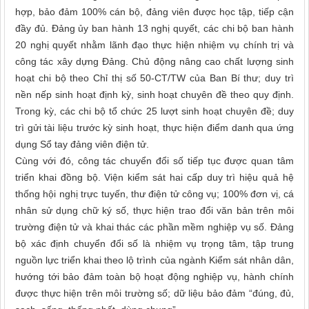
hợp, bảo đảm 100% cán bộ, đảng viên được học tập, tiếp cận
đầy đủ. Đảng ủy ban hành 13 nghị quyết, các chi bộ ban hành
20 nghị quyết nhằm lãnh đạo thực hiện nhiệm vụ chính trị và
công tác xây dựng Đảng. Chủ động nâng cao chất lượng sinh
hoạt chi bộ theo Chỉ thị số 50-CT/TW của Ban Bí thư; duy trì
nền nếp sinh hoạt định kỳ, sinh hoạt chuyên đề theo quy định.
Trong kỳ, các chi bộ tổ chức 25 lượt sinh hoạt chuyên đề; duy
trì gửi tài liệu trước kỳ sinh hoạt, thực hiện điểm danh qua ứng
dụng Sổ tay đảng viên điện tử.
Cùng với đó, công tác chuyển đổi số tiếp tục được quan tâm
triển khai đồng bộ. Viện kiểm sát hai cấp duy trì hiệu quả hệ
thống hội nghị trực tuyến, thư điện tử công vụ; 100% đơn vị, cá
nhân sử dụng chữ ký số, thực hiện trao đổi văn bản trên môi
trường điện tử và khai thác các phần mềm nghiệp vụ số. Đảng
bộ xác định chuyển đổi số là nhiệm vụ trọng tâm, tập trung
nguồn lực triển khai theo lộ trình của ngành Kiểm sát nhân dân,
hướng tới bảo đảm toàn bộ hoạt động nghiệp vụ, hành chính
được thực hiện trên môi trường số; dữ liệu bảo đảm “đúng, đủ,