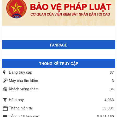
FANPAGE
THỐNG KÊ TRUY CẬP
Đang truy cập
37
Máy chủ tìm kiếm
3
Khách viếng thăm
34
Hôm nay
4,063
Tháng hiện tại
39,334
Tổng lượt truy cập
5,951,160