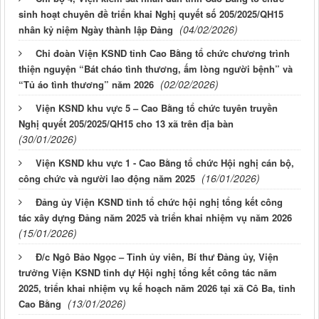
sinh hoạt chuyên đề triển khai Nghị quyết số 205/2025/QH15
(04/02/2026)
nhân kỷ niệm Ngày thành lập Đảng
Chi đoàn Viện KSND tỉnh Cao Bằng tổ chức chương trình
thiện nguyện “Bát cháo tình thương, ấm lòng người bệnh” và
(02/02/2026)
“Tủ áo tình thương” năm 2026
Viện KSND khu vực 5 – Cao Bằng tổ chức tuyên truyền
Nghị quyết 205/2025/QH15 cho 13 xã trên địa bàn
(30/01/2026)
Viện KSND khu vực 1 - Cao Bằng tổ chức Hội nghị cán bộ,
(16/01/2026)
công chức và người lao động năm 2025
Đảng ủy Viện KSND tỉnh tổ chức hội nghị tổng kết công
tác xây dựng Đảng năm 2025 và triển khai nhiệm vụ năm 2026
(15/01/2026)
Đ/c Ngô Bảo Ngọc – Tỉnh ủy viên, Bí thư Đảng ủy, Viện
trưởng Viện KSND tỉnh dự Hội nghị tổng kết công tác năm
2025, triển khai nhiệm vụ kế hoạch năm 2026 tại xã Cô Ba, tỉnh
(13/01/2026)
Cao Bằng