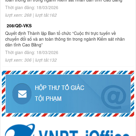
2.
Quyết định về việc công bố công khai giao dự toán NSNN
năm 2026
Thời gian đăng: 18/03/2026
lượt xem: 268 | lượt tải:162
208/QĐ-VKS
Quyết định Thành lập Ban tổ chức “Cuộc thi trực tuyến về
chuyển đổi số và an toàn thông tin trong ngành Kiểm sát nhân
dân tỉnh Cao Bằng”
Thời gian đăng: 18/03/2026
lượt xem: 306 | lượt tải:132