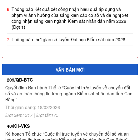
6.
Thông báo Kết quả xét công nhận hiệu quả áp dụng và
phạm vi ảnh hưởng của sáng kiến cấp cơ sở và đề nghị xét
công nhận sáng kiến ngành Kiểm sát nhân dân năm 2026
(Đợt 1)
7.
Thông báo thời gian sơ tuyển Đại học Kiểm sát năm 2026
8.
Công khai thực hiện dự toán thu-chi ngân sách quý I năm
2026
9.
Quyết định công nhận kết quả và trao giải thưởng Cuộc thi
VĂN BẢN MỚI
trực tuyến về chuyển đổi số và an toàn thông tin trong ngành
209/QĐ-BTC
Kiểm sát nhân dân tỉnh Cao Bằng
Quyết định Ban hành Thể lệ “Cuộc thi trực tuyến về chuyển đổi
10.
Thông báo Kết quả Cuộc thi trực tuyến về chuyển đổi số và
số và an toàn thông tin trong ngành Kiểm sát nhân dân tỉnh Cao
an toàn thông tin trong ngành Kiểm sát nhân dân tỉnh Cao
Bằng”
Bằng
Thời gian đăng: 18/03/2026
lượt xem: 317 | lượt tải:175
1.
Thông báo tuyển sinh đào tạo trình độ thạc sĩ ngành Luật
hình sự và tố tụng hình sự (khóa 8), ngành Luật (khóa 3) đợt
40/KH-VKS
2 năm 2026
Kế hoạch Tổ chức “Cuộc thi trực tuyến về chuyển đổi số và an
toàn thông tin trong ngành Kiểm sát nhân dân tỉnh Cao Bằng”