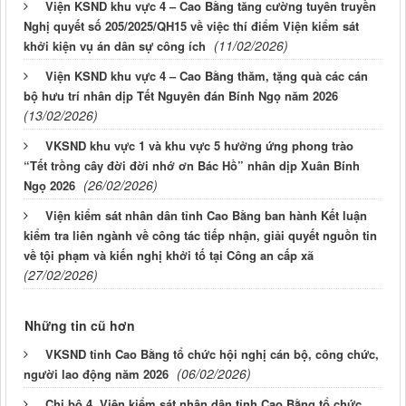
Viện KSND khu vực 4 – Cao Bằng tăng cường tuyên truyền
Nghị quyết số 205/2025/QH15 về việc thí điểm Viện kiểm sát
(11/02/2026)
khởi kiện vụ án dân sự công ích
Viện KSND khu vực 4 – Cao Bằng thăm, tặng quà các cán
bộ hưu trí nhân dịp Tết Nguyên đán Bính Ngọ năm 2026
(13/02/2026)
VKSND khu vực 1 và khu vực 5 hưởng ứng phong trào
“Tết trồng cây đời đời nhớ ơn Bác Hồ” nhân dịp Xuân Bính
(26/02/2026)
Ngọ 2026
Viện kiểm sát nhân dân tỉnh Cao Bằng ban hành Kết luận
kiểm tra liên ngành về công tác tiếp nhận, giải quyết nguồn tin
về tội phạm và kiến nghị khởi tố tại Công an cấp xã
(27/02/2026)
Những tin cũ hơn
VKSND tỉnh Cao Bằng tổ chức hội nghị cán bộ, công chức,
(06/02/2026)
người lao động năm 2026
Chi bộ 4, Viện kiểm sát nhân dân tỉnh Cao Bằng tổ chức