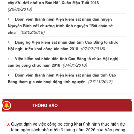
cây đời đời nhớ ơn Bác Hồ” Xuân Mậu Tuất 2018
(22/02/2018)
Đoàn viên thanh niên Viện kiểm sát nhân dân huyện
Nguyên Bình với chương trình tình nguyện “Bát cháo sẻ
(09/02/2018)
chia”
Đảng bộ Viện kiểm sát nhân dân tỉnh Cao Bằng tổ chức
(07/02/2018)
Hội nghị triển khai công tác năm 2018
Viện kiểm sát nhân dân tỉnh Cao Bằng tổ chức Hội nghị
(04/01/2018)
cán bộ công chức năm 2018
Đoàn viên thanh niên Viện kiểm sát nhân dân tỉnh Cao
(27/11/2017)
Bằng tham gia các hoạt động tình nguyện
2.
Quyết định về việc công bố công khai giao dự toán NSNN
THÔNG BÁO
năm 2026
3.
Quyết định về việc công bố công khai tình hình thực hiện dự
toán ngân sách nhà nước 6 tháng năm 2026 của Văn phòng
VKSND tỉnh Cao Bằng