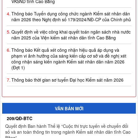
4.
Thông báo Tuyển dụng công chức ngành Kiểm sát nhân dân
năm 2026 theo Nghị định số 179/2024/NĐ-CP của Chính phủ
5.
Quyết định về việc công khai quyết toán ngân sách nhà nước
năm 2025 của Viện kiểm sát nhân dân tỉnh Cao Bằng
6.
Thông báo Kết quả xét công nhận hiệu quả áp dụng và
phạm vi ảnh hưởng của sáng kiến cấp cơ sở và đề nghị xét
công nhận sáng kiến ngành Kiểm sát nhân dân năm 2026
(Đợt 1)
7.
Thông báo thời gian sơ tuyển Đại học Kiểm sát năm 2026
8.
Công khai thực hiện dự toán thu-chi ngân sách quý I năm
2026
9.
Quyết định công nhận kết quả và trao giải thưởng Cuộc thi
VĂN BẢN MỚI
trực tuyến về chuyển đổi số và an toàn thông tin trong ngành
Kiểm sát nhân dân tỉnh Cao Bằng
209/QĐ-BTC
Quyết định Ban hành Thể lệ “Cuộc thi trực tuyến về chuyển đổi
10.
Thông báo Kết quả Cuộc thi trực tuyến về chuyển đổi số và
số và an toàn thông tin trong ngành Kiểm sát nhân dân tỉnh Cao
an toàn thông tin trong ngành Kiểm sát nhân dân tỉnh Cao
Bằng”