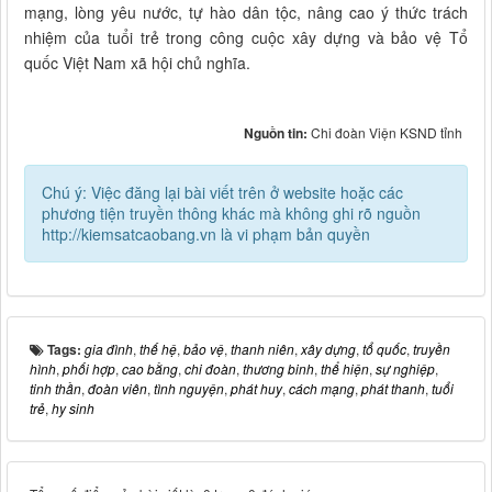
mạng, lòng yêu nước, tự hào dân tộc, nâng cao ý thức trách
nhiệm của tuổi trẻ trong công cuộc xây dựng và bảo vệ Tổ
quốc Việt Nam xã hội chủ nghĩa.
Nguồn tin:
Chi đoàn Viện KSND tỉnh
Chú ý: Việc đăng lại bài viết trên ở website hoặc các
phương tiện truyền thông khác mà không ghi rõ nguồn
http://kiemsatcaobang.vn là vi phạm bản quyền
Tags:
gia đình
,
thế hệ
,
bảo vệ
,
thanh niên
,
xây dựng
,
tổ quốc
,
truyền
hình
,
phối hợp
,
cao bằng
,
chi đoàn
,
thương binh
,
thể hiện
,
sự nghiệp
,
tinh thần
,
đoàn viên
,
tình nguyện
,
phát huy
,
cách mạng
,
phát thanh
,
tuổi
trẻ
,
hy sinh