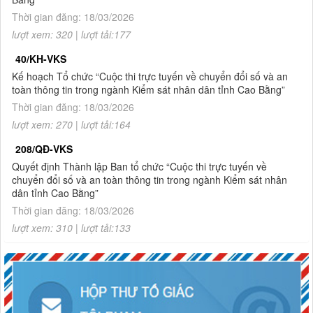
Bằng
Thời gian đăng: 18/03/2026
1.
Thông báo tuyển sinh đào tạo trình độ thạc sĩ ngành Luật
lượt xem: 320 | lượt tải:177
hình sự và tố tụng hình sự (khóa 8), ngành Luật (khóa 3) đợt
40/KH-VKS
2 năm 2026
Kế hoạch Tổ chức “Cuộc thi trực tuyến về chuyển đổi số và an
toàn thông tin trong ngành Kiểm sát nhân dân tỉnh Cao Bằng”
Thời gian đăng: 18/03/2026
lượt xem: 270 | lượt tải:164
208/QĐ-VKS
Quyết định Thành lập Ban tổ chức “Cuộc thi trực tuyến về
chuyển đổi số và an toàn thông tin trong ngành Kiểm sát nhân
dân tỉnh Cao Bằng”
Thời gian đăng: 18/03/2026
lượt xem: 310 | lượt tải:133