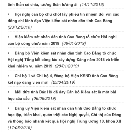
(14/11/2018)
tinh thần sẻ chia, tương thân tương ái
Hội nghị cán bộ chủ chốt lấy phiếu tín nhiệm đối với các
đồng chí lãnh đạo Viện kiểm sát nhân dân tỉnh Cao Bằng
(23/12/2018)
Viện kiểm sát nhân dân tỉnh Cao Bằng tổ chức Hội nghị
(06/01/2019)
cán bộ công chức năm 2019
Đảng bộ Viện kiểm sát nhân dân tỉnh Cao Bằng tổ chức
Hội nghị Tổng kết công tác xây dựng Đảng năm 2018 và triển
(28/01/2019)
khai nhiệm vụ năm 2019
Chi bộ 1 và Chi bộ 4, Đảng bộ Viện KSND tỉnh Cao Bằng
(23/04/2019)
kết nạp đảng viên mới
Mỗi đức tính Bác Hồ đã dạy Cán bộ Kiểm sát là một bài
(06/06/2019)
học sâu sắc
Đảng ủy Viện kiểm sát nhân dân tỉnh Cao Bằng tổ chức
học tập, triển khai, quán triệt các Nghị quyết, Chỉ thị của Đảng
và thông báo nhanh kết quả Hội nghị Trung ương 10, khóa XII
(17/06/2019)