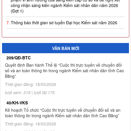
công nhận sáng kiến ngành Kiểm sát nhân dân năm 2026
(Đợt 1)
7.
Thông báo thời gian sơ tuyển Đại học Kiểm sát năm 2026
8.
Công khai thực hiện dự toán thu-chi ngân sách quý I năm
2026
9.
Quyết định công nhận kết quả và trao giải thưởng Cuộc thi
VĂN BẢN MỚI
trực tuyến về chuyển đổi số và an toàn thông tin trong ngành
209/QĐ-BTC
Kiểm sát nhân dân tỉnh Cao Bằng
Quyết định Ban hành Thể lệ “Cuộc thi trực tuyến về chuyển đổi
số và an toàn thông tin trong ngành Kiểm sát nhân dân tỉnh Cao
10.
Thông báo Kết quả Cuộc thi trực tuyến về chuyển đổi số và
Bằng”
an toàn thông tin trong ngành Kiểm sát nhân dân tỉnh Cao
Bằng
Thời gian đăng: 18/03/2026
lượt xem: 319 | lượt tải:175
1.
Thông báo tuyển sinh đào tạo trình độ thạc sĩ ngành Luật
hình sự và tố tụng hình sự (khóa 8), ngành Luật (khóa 3) đợt
40/KH-VKS
2 năm 2026
Kế hoạch Tổ chức “Cuộc thi trực tuyến về chuyển đổi số và an
toàn thông tin trong ngành Kiểm sát nhân dân tỉnh Cao Bằng”
Thời gian đăng: 18/03/2026