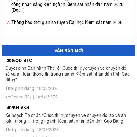
(Đợt 1)
7.
Thông báo thời gian sơ tuyển Đại học Kiểm sát năm 2026
8.
Công khai thực hiện dự toán thu-chi ngân sách quý I năm
2026
9.
Quyết định công nhận kết quả và trao giải thưởng Cuộc thi
VĂN BẢN MỚI
trực tuyến về chuyển đổi số và an toàn thông tin trong ngành
Kiểm sát nhân dân tỉnh Cao Bằng
209/QĐ-BTC
Quyết định Ban hành Thể lệ “Cuộc thi trực tuyến về chuyển đổi
10.
Thông báo Kết quả Cuộc thi trực tuyến về chuyển đổi số và
số và an toàn thông tin trong ngành Kiểm sát nhân dân tỉnh Cao
an toàn thông tin trong ngành Kiểm sát nhân dân tỉnh Cao
Bằng”
Bằng
Thời gian đăng: 18/03/2026
1.
Thông báo tuyển sinh đào tạo trình độ thạc sĩ ngành Luật
lượt xem: 321 | lượt tải:179
hình sự và tố tụng hình sự (khóa 8), ngành Luật (khóa 3) đợt
40/KH-VKS
2 năm 2026
Kế hoạch Tổ chức “Cuộc thi trực tuyến về chuyển đổi số và an
toàn thông tin trong ngành Kiểm sát nhân dân tỉnh Cao Bằng”
Thời gian đăng: 18/03/2026