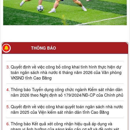
2.
Quyết định về việc công bố công khai giao dự toán NSNN
THÔNG BÁO
năm 2026
3.
Quyết định về việc công bố công khai tình hình thực hiện dự
toán ngân sách nhà nước 6 tháng năm 2026 của Văn phòng
VKSND tỉnh Cao Bằng
4.
Thông báo Tuyển dụng công chức ngành Kiểm sát nhân dân
năm 2026 theo Nghị định số 179/2024/NĐ-CP của Chính phủ
5.
Quyết định về việc công khai quyết toán ngân sách nhà nước
năm 2025 của Viện kiểm sát nhân dân tỉnh Cao Bằng
6.
Thông báo Kết quả xét công nhận hiệu quả áp dụng và
phạm vi ảnh hưởng của sáng kiến cấp cơ sở và đề nghị xét