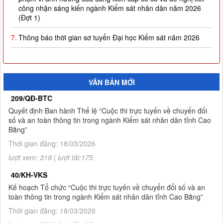
công nhận sáng kiến ngành Kiểm sát nhân dân năm 2026
(Đợt 1)
7.
Thông báo thời gian sơ tuyển Đại học Kiểm sát năm 2026
8.
Công khai thực hiện dự toán thu-chi ngân sách quý I năm
2026
9.
Quyết định công nhận kết quả và trao giải thưởng Cuộc thi
VĂN BẢN MỚI
trực tuyến về chuyển đổi số và an toàn thông tin trong ngành
209/QĐ-BTC
Kiểm sát nhân dân tỉnh Cao Bằng
Quyết định Ban hành Thể lệ “Cuộc thi trực tuyến về chuyển đổi
10.
Thông báo Kết quả Cuộc thi trực tuyến về chuyển đổi số và
số và an toàn thông tin trong ngành Kiểm sát nhân dân tỉnh Cao
an toàn thông tin trong ngành Kiểm sát nhân dân tỉnh Cao
Bằng”
Bằng
Thời gian đăng: 18/03/2026
lượt xem: 319 | lượt tải:175
1.
Thông báo tuyển sinh đào tạo trình độ thạc sĩ ngành Luật
hình sự và tố tụng hình sự (khóa 8), ngành Luật (khóa 3) đợt
40/KH-VKS
2 năm 2026
Kế hoạch Tổ chức “Cuộc thi trực tuyến về chuyển đổi số và an
toàn thông tin trong ngành Kiểm sát nhân dân tỉnh Cao Bằng”
Thời gian đăng: 18/03/2026