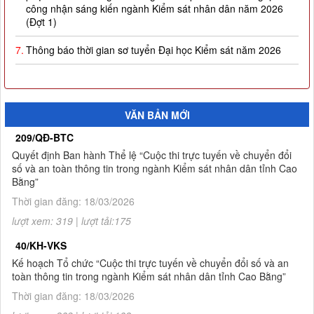
công nhận sáng kiến ngành Kiểm sát nhân dân năm 2026
(Đợt 1)
7.
Thông báo thời gian sơ tuyển Đại học Kiểm sát năm 2026
8.
Công khai thực hiện dự toán thu-chi ngân sách quý I năm
2026
9.
Quyết định công nhận kết quả và trao giải thưởng Cuộc thi
VĂN BẢN MỚI
trực tuyến về chuyển đổi số và an toàn thông tin trong ngành
209/QĐ-BTC
Kiểm sát nhân dân tỉnh Cao Bằng
Quyết định Ban hành Thể lệ “Cuộc thi trực tuyến về chuyển đổi
10.
Thông báo Kết quả Cuộc thi trực tuyến về chuyển đổi số và
số và an toàn thông tin trong ngành Kiểm sát nhân dân tỉnh Cao
an toàn thông tin trong ngành Kiểm sát nhân dân tỉnh Cao
Bằng”
Bằng
Thời gian đăng: 18/03/2026
1.
Thông báo tuyển sinh đào tạo trình độ thạc sĩ ngành Luật
lượt xem: 319 | lượt tải:175
hình sự và tố tụng hình sự (khóa 8), ngành Luật (khóa 3) đợt
40/KH-VKS
2 năm 2026
Kế hoạch Tổ chức “Cuộc thi trực tuyến về chuyển đổi số và an
toàn thông tin trong ngành Kiểm sát nhân dân tỉnh Cao Bằng”
Thời gian đăng: 18/03/2026