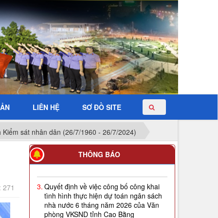
BẢN
LIÊN HỆ
SƠ ĐỒ SITE
 Kiểm sát nhân dân (26/7/1960 - 26/7/2024)
2.
Quyết định về việc công bố công khai
THÔNG BÁO
giao dự toán NSNN năm 2026
3.
Quyết định về việc công bố công khai
: 271
tình hình thực hiện dự toán ngân sách
nhà nước 6 tháng năm 2026 của Văn
phòng VKSND tỉnh Cao Bằng