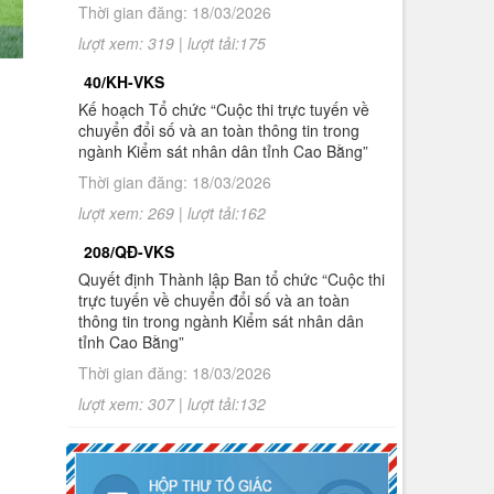
Thời gian đăng: 18/03/2026
chuyển đổi số và an toàn thông tin
trong ngành Kiểm sát nhân dân tỉnh
lượt xem: 319 | lượt tải:175
Cao Bằng
40/KH-VKS
10.
Thông báo Kết quả Cuộc thi trực
Kế hoạch Tổ chức “Cuộc thi trực tuyến về
tuyến về chuyển đổi số và an toàn
chuyển đổi số và an toàn thông tin trong
thông tin trong ngành Kiểm sát nhân
ngành Kiểm sát nhân dân tỉnh Cao Bằng”
dân tỉnh Cao Bằng
Thời gian đăng: 18/03/2026
1.
Thông báo tuyển sinh đào tạo trình độ
lượt xem: 269 | lượt tải:162
thạc sĩ ngành Luật hình sự và tố tụng
hình sự (khóa 8), ngành Luật (khóa 3)
208/QĐ-VKS
đợt 2 năm 2026
Quyết định Thành lập Ban tổ chức “Cuộc thi
trực tuyến về chuyển đổi số và an toàn
thông tin trong ngành Kiểm sát nhân dân
tỉnh Cao Bằng”
Thời gian đăng: 18/03/2026
lượt xem: 307 | lượt tải:132