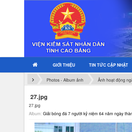
GIỚI THIỆU
TIN TỨC CẬP NHẬT
Photos - Album ảnh
Ảnh hoạt động ng
27.jpg
27.jpg
Album:
Giải bóng đá 7 người kỷ niệm 64 năm ngày thà