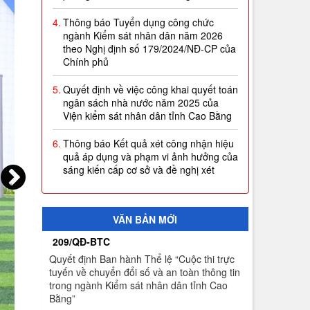
4.
Thông báo Tuyển dụng công chức
ngành Kiểm sát nhân dân năm 2026
theo Nghị định số 179/2024/NĐ-CP của
Chính phủ
5.
Quyết định về việc công khai quyết toán
ngân sách nhà nước năm 2025 của
Viện kiểm sát nhân dân tỉnh Cao Bằng
6.
Thông báo Kết quả xét công nhận hiệu
quả áp dụng và phạm vi ảnh hưởng của
sáng kiến cấp cơ sở và đề nghị xét
công nhận sáng kiến ngành Kiểm sát
nhân dân năm 2026 (Đợt 1)
7.
Thông báo thời gian sơ tuyển Đại học
VĂN BẢN MỚI
Kiểm sát năm 2026
209/QĐ-BTC
8.
Công khai thực hiện dự toán thu-chi
Quyết định Ban hành Thể lệ “Cuộc thi trực
ngân sách quý I năm 2026
tuyến về chuyển đổi số và an toàn thông tin
trong ngành Kiểm sát nhân dân tỉnh Cao
9.
Quyết định công nhận kết quả và trao
Bằng”
giải thưởng Cuộc thi trực tuyến về