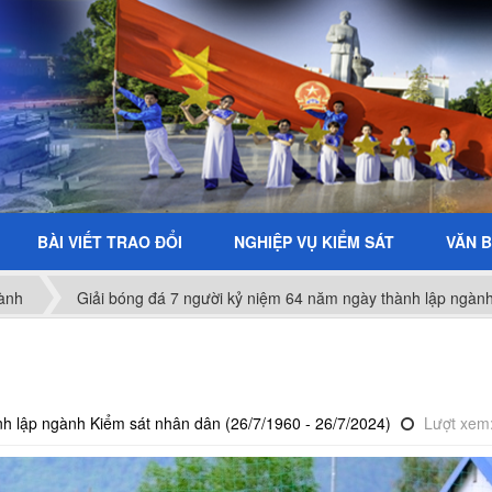
BÀI VIẾT TRAO ĐỔI
NGHIỆP VỤ KIỂM SÁT
VĂN 
ành
Giải bóng đá 7 người kỷ niệm 64 năm ngày thành lập ngành
nh lập ngành Kiểm sát nhân dân (26/7/1960 - 26/7/2024)
Lượt xem