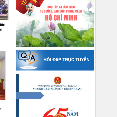
iên
ai
ải