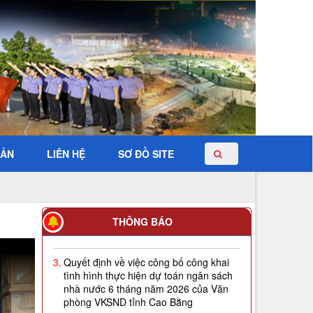
BẢN
LIÊN HỆ
SƠ ĐỒ SITE
2.
Quyết định về việc công bố công khai
giao dự toán NSNN năm 2026
THÔNG BÁO
3.
Quyết định về việc công bố công khai
tình hình thực hiện dự toán ngân sách
nhà nước 6 tháng năm 2026 của Văn
phòng VKSND tỉnh Cao Bằng
4.
Thông báo Tuyển dụng công chức