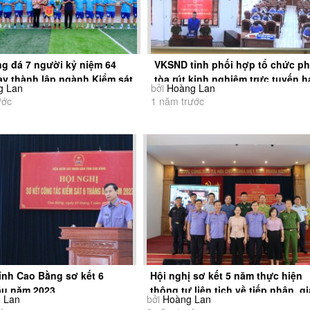
ng đá 7 người kỷ niệm 64
VKSND tỉnh phối hợp tổ chức ph
y thành lập ngành Kiểm sát
tòa rút kinh nghiệm trực tuyến h
g Lan
bởi
Hoàng Lan
ân
cấp...
ước
1 năm trước
ỉnh Cao Bằng sơ kết 6
Hội nghị sơ kết 5 năm thực hiện
ầu năm 2023
thông tư liên tịch về tiếp nhận, gi
 Lan
bởi
Hoàng Lan
quyết...