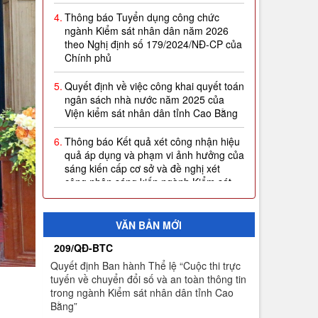
ngành Kiểm sát nhân dân năm 2026
theo Nghị định số 179/2024/NĐ-CP của
Chính phủ
5.
Quyết định về việc công khai quyết toán
ngân sách nhà nước năm 2025 của
Viện kiểm sát nhân dân tỉnh Cao Bằng
6.
Thông báo Kết quả xét công nhận hiệu
quả áp dụng và phạm vi ảnh hưởng của
sáng kiến cấp cơ sở và đề nghị xét
công nhận sáng kiến ngành Kiểm sát
nhân dân năm 2026 (Đợt 1)
7.
Thông báo thời gian sơ tuyển Đại học
Kiểm sát năm 2026
VĂN BẢN MỚI
8.
Công khai thực hiện dự toán thu-chi
209/QĐ-BTC
ngân sách quý I năm 2026
Quyết định Ban hành Thể lệ “Cuộc thi trực
tuyến về chuyển đổi số và an toàn thông tin
9.
Quyết định công nhận kết quả và trao
trong ngành Kiểm sát nhân dân tỉnh Cao
giải thưởng Cuộc thi trực tuyến về
Bằng”
chuyển đổi số và an toàn thông tin