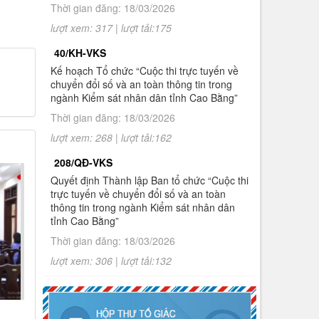
trong ngành Kiểm sát nhân dân tỉnh
Thời gian đăng: 18/03/2026
Cao Bằng
lượt xem: 317 | lượt tải:175
10.
Thông báo Kết quả Cuộc thi trực
40/KH-VKS
tuyến về chuyển đổi số và an toàn
Kế hoạch Tổ chức “Cuộc thi trực tuyến về
thông tin trong ngành Kiểm sát nhân
chuyển đổi số và an toàn thông tin trong
dân tỉnh Cao Bằng
ngành Kiểm sát nhân dân tỉnh Cao Bằng”
Thời gian đăng: 18/03/2026
1.
Thông báo tuyển sinh đào tạo trình độ
thạc sĩ ngành Luật hình sự và tố tụng
lượt xem: 268 | lượt tải:162
hình sự (khóa 8), ngành Luật (khóa 3)
đợt 2 năm 2026
208/QĐ-VKS
Quyết định Thành lập Ban tổ chức “Cuộc thi
trực tuyến về chuyển đổi số và an toàn
thông tin trong ngành Kiểm sát nhân dân
tỉnh Cao Bằng”
Thời gian đăng: 18/03/2026
lượt xem: 306 | lượt tải:132