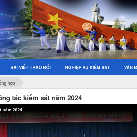
BÀI VIẾT TRAO ĐỔI
NGHIỆP VỤ KIỂM SÁT
VĂN 
ổng hợp
ông tác kiểm sát năm 2024
át năm 2024