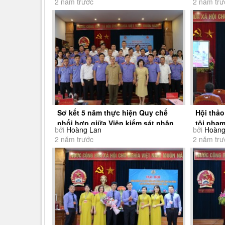
2 năm trước
2 năm trư
Sơ kết 5 năm thực hiện Quy chế
Hội thảo
phối hợp giữa Viện kiểm sát nhân
tội phạ
bởi
Hoàng Lan
bởi
Hoàng
và Tòa án...
2 năm trước
2 năm trư