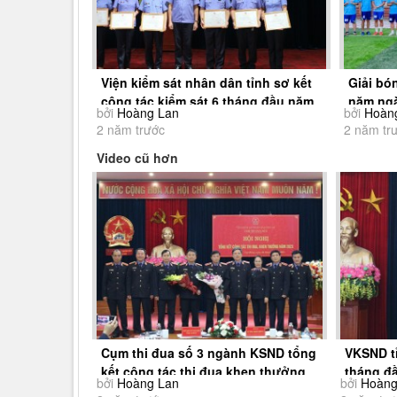
Viện kiểm sát nhân dân tỉnh sơ kết
Giải bó
công tác kiểm sát 6 tháng đầu năm
năm ngà
bởi
Hoàng Lan
bởi
Hoàn
2024
nhân d
2 năm trước
2 năm tr
Video cũ hơn
Cụm thi đua số 3 ngành KSND tổng
VKSND t
kết công tác thi đua khen thưởng
tháng đ
bởi
Hoàng Lan
bởi
Hoàng
năm 2023