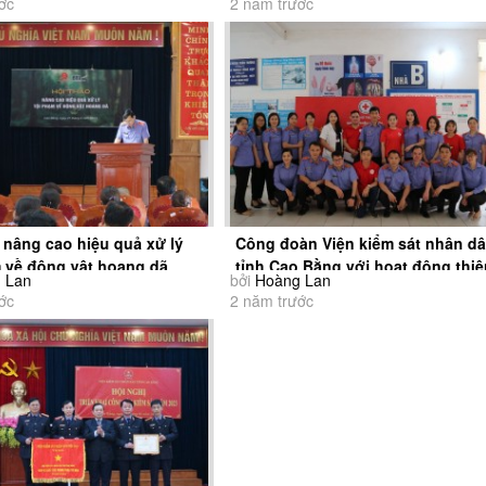
ớc
2 năm trước
 nâng cao hiệu quả xử lý
Công đoàn Viện kiểm sát nhân d
m về động vật hoang dã
tỉnh Cao Bằng với hoạt động thiệ
 Lan
bởi
Hoàng Lan
nguyện...
ớc
2 năm trước