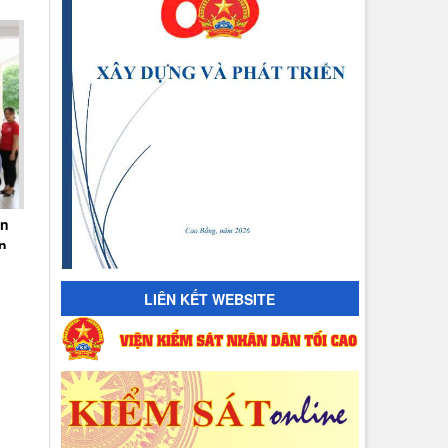
ân
n
LIÊN KẾT WEBSITE