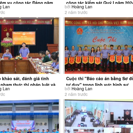
iệm vụ công tác Đảng năm
công tác kiểm sát Quý I năm 202
g Lan
bởi
Hoàng Lan
ước
2 năm trước
 khảo sát, đánh giá tình
Cuộc thi "Báo cáo án bằng Sơ đ
 phạm thực thi pháp luật và
tư duy" trong lĩnh vực hình sự
g Lan
bởi
Hoàng Lan
ước
2 năm trước