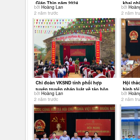
Giáp Thìn năm 2024
khai nh
bởi
Hoàng Lan
bởi
Hoàn
2024
2 năm trước
2 năm tr
Chi đoàn VKSND tỉnh phối hợp
Hội thảo
tuyên truyền pháp luật về tảo hôn
hình tội
bởi
Hoàng Lan
bởi
Hoàn
và hôn nhân...
thống...
2 năm trước
2 năm tr