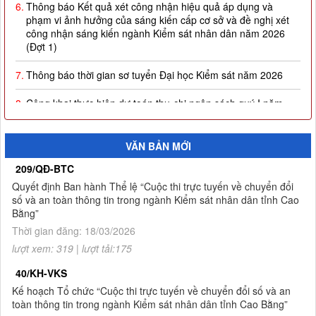
phạm vi ảnh hưởng của sáng kiến cấp cơ sở và đề nghị xét
công nhận sáng kiến ngành Kiểm sát nhân dân năm 2026
(Đợt 1)
7.
Thông báo thời gian sơ tuyển Đại học Kiểm sát năm 2026
8.
Công khai thực hiện dự toán thu-chi ngân sách quý I năm
2026
9.
Quyết định công nhận kết quả và trao giải thưởng Cuộc thi
trực tuyến về chuyển đổi số và an toàn thông tin trong ngành
VĂN BẢN MỚI
Kiểm sát nhân dân tỉnh Cao Bằng
209/QĐ-BTC
Quyết định Ban hành Thể lệ “Cuộc thi trực tuyến về chuyển đổi
10.
Thông báo Kết quả Cuộc thi trực tuyến về chuyển đổi số và
số và an toàn thông tin trong ngành Kiểm sát nhân dân tỉnh Cao
an toàn thông tin trong ngành Kiểm sát nhân dân tỉnh Cao
Bằng”
Bằng
Thời gian đăng: 18/03/2026
1.
Thông báo tuyển sinh đào tạo trình độ thạc sĩ ngành Luật
lượt xem: 319 | lượt tải:175
hình sự và tố tụng hình sự (khóa 8), ngành Luật (khóa 3) đợt
2 năm 2026
40/KH-VKS
Kế hoạch Tổ chức “Cuộc thi trực tuyến về chuyển đổi số và an
toàn thông tin trong ngành Kiểm sát nhân dân tỉnh Cao Bằng”