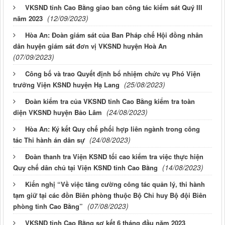
VKSND tỉnh Cao Bằng giao ban công tác kiểm sát Quý III
(12/09/2023)
năm 2023
Hòa An: Đoàn giám sát của Ban Pháp chế Hội đồng nhân
dân huyện giám sát đơn vị VKSND huyện Hoà An
(07/09/2023)
Công bố và trao Quyết định bổ nhiệm chức vụ Phó Viện
(25/08/2023)
trưởng Viện KSND huyện Hạ Lang
Đoàn kiểm tra của VKSND tỉnh Cao Bằng kiểm tra toàn
(24/08/2023)
diện VKSND huyện Bảo Lâm
Hòa An: Ký kết Quy chế phối hợp liên ngành trong công
(24/08/2023)
tác Thi hành án dân sự
Đoàn thanh tra Viện KSND tối cao kiểm tra việc thực hiện
(14/08/2023)
Quy chế dân chủ tại Viện KSND tỉnh Cao Bằng
Kiến nghị “Về việc tăng cường công tác quản lý, thi hành
tạm giữ tại các đồn Biên phòng thuộc Bộ Chỉ huy Bộ đội Biên
(07/08/2023)
phòng tỉnh Cao Bằng”
VKSND tỉnh Cao Bằng sơ kết 6 tháng đầu năm 2023