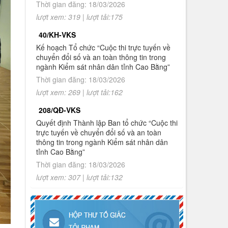
Thời gian đăng: 18/03/2026
chuyển đổi số và an toàn thông tin
trong ngành Kiểm sát nhân dân tỉnh
lượt xem: 319 | lượt tải:175
Cao Bằng
40/KH-VKS
10.
Thông báo Kết quả Cuộc thi trực
Kế hoạch Tổ chức “Cuộc thi trực tuyến về
tuyến về chuyển đổi số và an toàn
chuyển đổi số và an toàn thông tin trong
thông tin trong ngành Kiểm sát nhân
ngành Kiểm sát nhân dân tỉnh Cao Bằng”
dân tỉnh Cao Bằng
Thời gian đăng: 18/03/2026
lượt xem: 269 | lượt tải:162
1.
Thông báo tuyển sinh đào tạo trình độ
thạc sĩ ngành Luật hình sự và tố tụng
208/QĐ-VKS
hình sự (khóa 8), ngành Luật (khóa 3)
Quyết định Thành lập Ban tổ chức “Cuộc thi
đợt 2 năm 2026
trực tuyến về chuyển đổi số và an toàn
thông tin trong ngành Kiểm sát nhân dân
tỉnh Cao Bằng”
Thời gian đăng: 18/03/2026
lượt xem: 307 | lượt tải:132