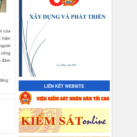
i của
ể hiện
 người
y cũng
ảo đảm
Bằng:
LIÊN KẾT WEBSITE