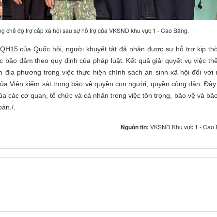
ởng chế độ trợ cấp xã hội sau sự hỗ trợ của VKSND khu vực 1 - Cao Bằng.
QH15 của Quốc hội, người khuyết tật đã nhận được sự hỗ trợ kịp thờ
 bảo đảm theo quy định của pháp luật. Kết quả giải quyết vụ việc th
 địa phương trong việc thực hiện chính sách an sinh xã hội đối với
m của Viện kiểm sát trong bảo vệ quyền con người, quyền công dân. Đâ
a các cơ quan, tổ chức và cá nhân trong việc tôn trọng, bảo vệ và b
bàn./.
Nguồn tin:
VKSND Khu vực 1 - Cao 