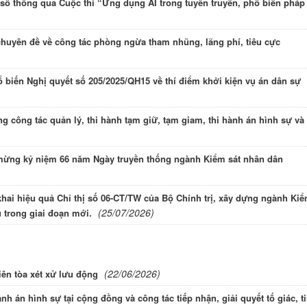
ố thông qua Cuộc thi “Ứng dụng AI trong tuyên truyền, phổ biến pháp
chuyên đề về công tác phòng ngừa tham nhũng, lãng phí, tiêu cực
biến Nghị quyết số 205/2025/QH15 về thí điểm khởi kiện vụ án dân sự
 công tác quản lý, thi hành tạm giữ, tạm giam, thi hành án hình sự và
 mừng kỷ niệm 66 năm Ngày truyền thống ngành Kiểm sát nhân dân
khai hiệu quả Chỉ thị số 06-CT/TW của Bộ Chính trị, xây dựng ngành Ki
(25/07/2026)
 trong giai đoạn mới.
(22/06/2026)
ên tòa xét xử lưu động
nh án hình sự tại cộng đồng và công tác tiếp nhận, giải quyết tố giác, t