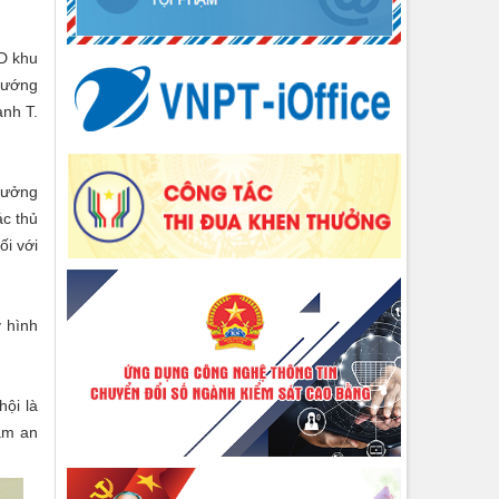
D khu
 hướng
anh T.
hưởng
ác thủ
ối với
ý hình
hội là
ảm an