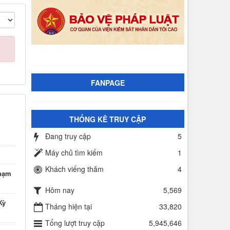
FANPAGE
THỐNG KÊ TRUY CẬP
Đang truy cập
5
Máy chủ tìm kiếm
1
Khách viếng thăm
4
phạm
Hôm nay
5,569
Kỳ
Tháng hiện tại
33,820
Tổng lượt truy cập
5,945,646