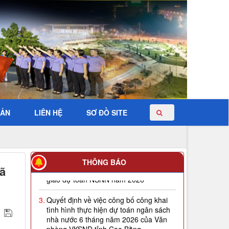
BẢN
LIÊN HỆ
SƠ ĐỒ SITE
2.
Quyết định về việc công bố công khai
THÔNG BÁO
giao dự toán NSNN năm 2026
ã
3.
Quyết định về việc công bố công khai
tình hình thực hiện dự toán ngân sách
nhà nước 6 tháng năm 2026 của Văn
phòng VKSND tỉnh Cao Bằng