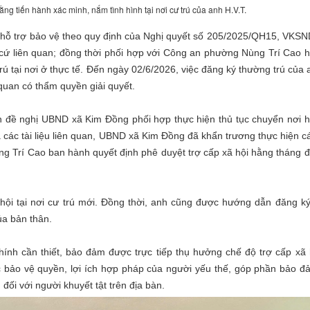
g tiến hành xác minh, nắm tình hình tại nơi cư trú của anh H.V.T.
 hỗ trợ bảo vệ theo quy định của Nghị quyết số 205/2025/QH15, VKSN
ng cứ liên quan; đồng thời phối hợp với Công an phường Nùng Trí Cao
rú tại nơi ở thực tế. Đến ngày 02/6/2026, việc đăng ký thường trú của 
uan có thẩm quyền giải quyết.
 đề nghị UBND xã Kim Đồng phối hợp thực hiện thủ tục chuyển nơi 
à các tài liệu liên quan, UBND xã Kim Đồng đã khẩn trương thực hiện c
 Trí Cao ban hành quyết định phê duyệt trợ cấp xã hội hằng tháng đ
 hội tại nơi cư trú mới. Đồng thời, anh cũng được hướng dẫn đăng k
ủa bản thân.
hính cần thiết, bảo đảm được trực tiếp thụ hưởng chế độ trợ cấp xã 
c bảo vệ quyền, lợi ích hợp pháp của người yếu thế, góp phần bảo đ
đối với người khuyết tật trên địa bàn.