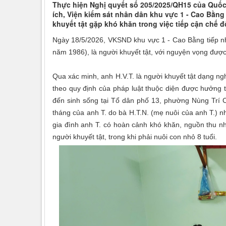
Thực hiện Nghị quyết số 205/2025/QH15 của Quốc 
ích, Viện kiểm sát nhân dân khu vực 1 - Cao Bằng
khuyết tật gặp khó khăn trong việc tiếp cận chế độ
Ngày 18/5/2026, VKSND khu vực 1 - Cao Bằng tiếp nhậ
năm 1986), là người khuyết tật, với nguyện vọng được 
Qua xác minh, anh H.V.T. là người khuyết tật dạng ng
theo quy định của pháp luật thuộc diện được hưởng t
đến sinh sống tại Tổ dân phố 13, phường Nùng Trí C
tháng của anh T. do bà H.T.N. (mẹ nuôi của anh T.) n
gia đình anh T. có hoàn cảnh khó khăn, nguồn thu nh
người khuyết tật, trong khi phải nuôi con nhỏ 8 tuổi.