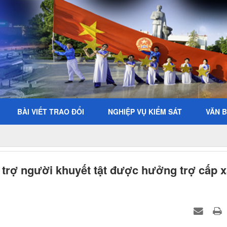
BÀI VIẾT TRAO ĐỔI
NGHIỆP VỤ KIỂM SÁT
VĂN 
trợ người khuyết tật được hưởng trợ cấp x