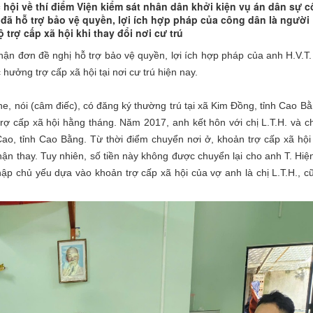
hội về thí điểm Viện kiểm sát nhân dân khởi kiện vụ án dân sự 
 đã hỗ trợ bảo vệ quyền, lợi ích hợp pháp của công dân là người
 trợ cấp xã hội khi thay đổi nơi cư trú
n đơn đề nghị hỗ trợ bảo vệ quyền, lợi ích hợp pháp của anh H.V.T.
hưởng trợ cấp xã hội tại nơi cư trú hiện nay.
he, nói (câm điếc), có đăng ký thường trú tại xã Kim Đồng, tỉnh Cao B
rợ cấp xã hội hằng tháng. Năm 2017, anh kết hôn với chị L.T.H. và 
ao, tỉnh Cao Bằng. Từ thời điểm chuyển nơi ở, khoản trợ cấp xã hội
hận thay. Tuy nhiên, số tiền này không được chuyển lại cho anh T. Hiệ
ập chủ yếu dựa vào khoản trợ cấp xã hội của vợ anh là chị L.T.H., c