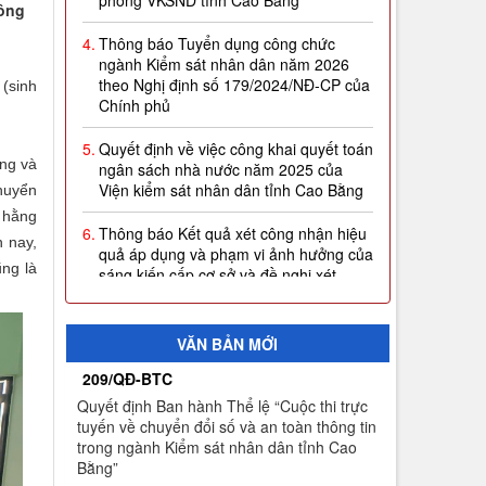
công
4.
Thông báo Tuyển dụng công chức
ngành Kiểm sát nhân dân năm 2026
theo Nghị định số 179/2024/NĐ-CP của
Chính phủ
 (sinh
5.
Quyết định về việc công khai quyết toán
ngân sách nhà nước năm 2025 của
Viện kiểm sát nhân dân tỉnh Cao Bằng
ằng và
chuyển
6.
Thông báo Kết quả xét công nhận hiệu
 hằng
quả áp dụng và phạm vi ảnh hưởng của
sáng kiến cấp cơ sở và đề nghị xét
n nay,
công nhận sáng kiến ngành Kiểm sát
ũng là
nhân dân năm 2026 (Đợt 1)
7.
Thông báo thời gian sơ tuyển Đại học
VĂN BẢN MỚI
Kiểm sát năm 2026
209/QĐ-BTC
8.
Công khai thực hiện dự toán thu-chi
Quyết định Ban hành Thể lệ “Cuộc thi trực
ngân sách quý I năm 2026
tuyến về chuyển đổi số và an toàn thông tin
trong ngành Kiểm sát nhân dân tỉnh Cao
9.
Quyết định công nhận kết quả và trao
Bằng”
giải thưởng Cuộc thi trực tuyến về