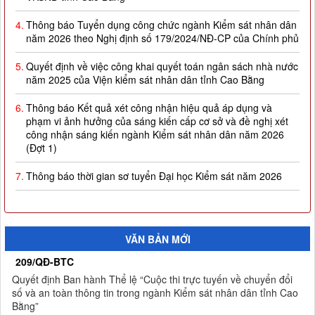
4.
Thông báo Tuyển dụng công chức ngành Kiểm sát nhân dân
năm 2026 theo Nghị định số 179/2024/NĐ-CP của Chính phủ
5.
Quyết định về việc công khai quyết toán ngân sách nhà nước
năm 2025 của Viện kiểm sát nhân dân tỉnh Cao Bằng
6.
Thông báo Kết quả xét công nhận hiệu quả áp dụng và
phạm vi ảnh hưởng của sáng kiến cấp cơ sở và đề nghị xét
công nhận sáng kiến ngành Kiểm sát nhân dân năm 2026
(Đợt 1)
7.
Thông báo thời gian sơ tuyển Đại học Kiểm sát năm 2026
8.
Công khai thực hiện dự toán thu-chi ngân sách quý I năm
2026
9.
Quyết định công nhận kết quả và trao giải thưởng Cuộc thi
VĂN BẢN MỚI
trực tuyến về chuyển đổi số và an toàn thông tin trong ngành
Kiểm sát nhân dân tỉnh Cao Bằng
209/QĐ-BTC
Quyết định Ban hành Thể lệ “Cuộc thi trực tuyến về chuyển đổi
10.
Thông báo Kết quả Cuộc thi trực tuyến về chuyển đổi số và
số và an toàn thông tin trong ngành Kiểm sát nhân dân tỉnh Cao
an toàn thông tin trong ngành Kiểm sát nhân dân tỉnh Cao
Bằng”
Bằng