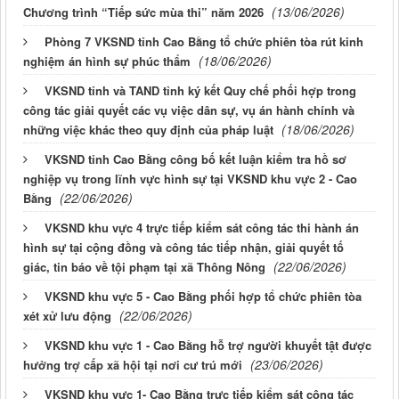
(13/06/2026)
Chương trình “Tiếp sức mùa thi” năm 2026
Phòng 7 VKSND tỉnh Cao Bằng tổ chức phiên tòa rút kinh
(18/06/2026)
nghiệm án hình sự phúc thẩm
VKSND tỉnh và TAND tỉnh ký kết Quy chế phối hợp trong
công tác giải quyết các vụ việc dân sự, vụ án hành chính và
(18/06/2026)
những việc khác theo quy định của pháp luật
VKSND tỉnh Cao Bằng công bố kết luận kiểm tra hồ sơ
nghiệp vụ trong lĩnh vực hình sự tại VKSND khu vực 2 - Cao
(22/06/2026)
Bằng
VKSND khu vực 4 trực tiếp kiểm sát công tác thi hành án
hình sự tại cộng đồng và công tác tiếp nhận, giải quyết tố
(22/06/2026)
giác, tin báo về tội phạm tại xã Thông Nông
VKSND khu vực 5 - Cao Bằng phối hợp tổ chức phiên tòa
(22/06/2026)
xét xử lưu động
VKSND khu vực 1 - Cao Bằng hỗ trợ người khuyết tật được
(23/06/2026)
hưởng trợ cấp xã hội tại nơi cư trú mới
VKSND khu vực 1- Cao Bằng trực tiếp kiểm sát công tác