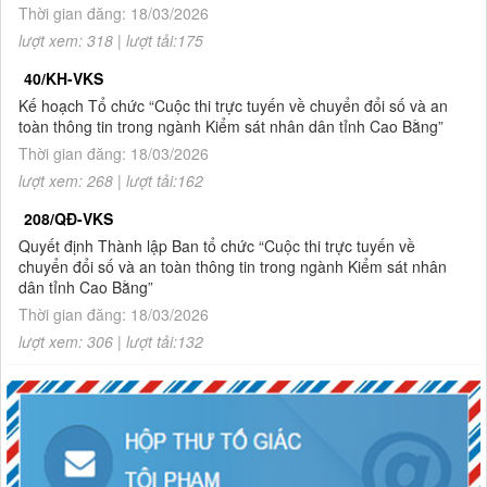
Thời gian đăng: 18/03/2026
lượt xem: 318 | lượt tải:175
1.
Thông báo tuyển sinh đào tạo trình độ thạc sĩ ngành Luật
hình sự và tố tụng hình sự (khóa 8), ngành Luật (khóa 3) đợt
40/KH-VKS
2 năm 2026
Kế hoạch Tổ chức “Cuộc thi trực tuyến về chuyển đổi số và an
toàn thông tin trong ngành Kiểm sát nhân dân tỉnh Cao Bằng”
Thời gian đăng: 18/03/2026
lượt xem: 268 | lượt tải:162
208/QĐ-VKS
Quyết định Thành lập Ban tổ chức “Cuộc thi trực tuyến về
chuyển đổi số và an toàn thông tin trong ngành Kiểm sát nhân
dân tỉnh Cao Bằng”
Thời gian đăng: 18/03/2026
lượt xem: 306 | lượt tải:132