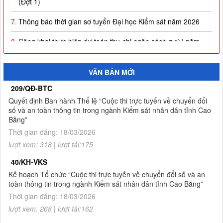
7.
Thông báo thời gian sơ tuyển Đại học Kiểm sát năm 2026
8.
Công khai thực hiện dự toán thu-chi ngân sách quý I năm
2026
9.
Quyết định công nhận kết quả và trao giải thưởng Cuộc thi
VĂN BẢN MỚI
trực tuyến về chuyển đổi số và an toàn thông tin trong ngành
Kiểm sát nhân dân tỉnh Cao Bằng
209/QĐ-BTC
Quyết định Ban hành Thể lệ “Cuộc thi trực tuyến về chuyển đổi
10.
Thông báo Kết quả Cuộc thi trực tuyến về chuyển đổi số và
số và an toàn thông tin trong ngành Kiểm sát nhân dân tỉnh Cao
an toàn thông tin trong ngành Kiểm sát nhân dân tỉnh Cao
Bằng”
Bằng
Thời gian đăng: 18/03/2026
lượt xem: 318 | lượt tải:175
1.
Thông báo tuyển sinh đào tạo trình độ thạc sĩ ngành Luật
hình sự và tố tụng hình sự (khóa 8), ngành Luật (khóa 3) đợt
40/KH-VKS
2 năm 2026
Kế hoạch Tổ chức “Cuộc thi trực tuyến về chuyển đổi số và an
toàn thông tin trong ngành Kiểm sát nhân dân tỉnh Cao Bằng”
2.
Quyết định về việc công bố công khai giao dự toán NSNN
năm 2026
Thời gian đăng: 18/03/2026
lượt xem: 268 | lượt tải:162