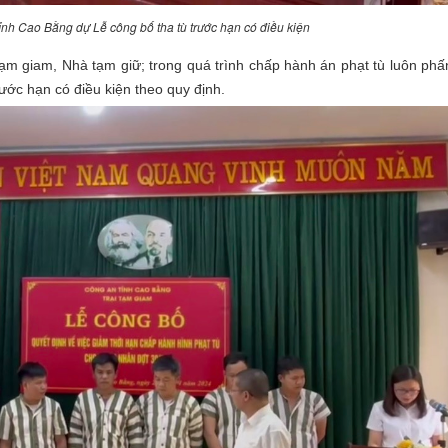
nh Cao Bằng dự Lễ công bố tha tù trước hạn có điều kiện
m giam, Nhà tạm giữ; trong quá trình chấp hành án phạt tù luôn phấ
trước hạn có điều kiện theo quy định.