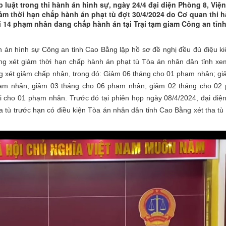
luật trong thi hành án hình sự, ngày 24/4 đại diện Phòng 8, Viện
ảm thời hạn chấp hành án phạt tù đợt 30/4/2024 do Cơ quan thi 
i 14 phạm nhân đang chấp hành án tại Trại tạm giam Công an tỉnh
án hình sự Công an tỉnh Cao Bằng lập hồ sơ đề nghị đều đủ điệu ki
ồng xét giảm thời hạn chấp hành án phạt tù Tòa án nhân dân tỉnh xem
g xét giảm chấp nhận, trong đó: Giảm 06 tháng cho 01 phạm nhân; gi
ạm nhân; giảm 03 tháng cho 06 phạm nhân; giảm 02 tháng cho 02
i cho 01 phạm nhân. Trước đó tại phiên họp ngày 08/4/2024, đại diệ
 tù trước hạn có điều kiện Tòa án nhân dân tỉnh Cao Bằng xét tha tù