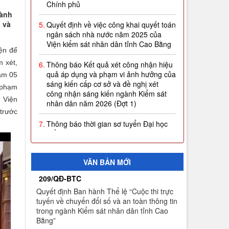
5.
Quyết định về việc công khai quyết toán
hành
ngân sách nhà nước năm 2025 của
 và
Viện kiểm sát nhân dân tỉnh Cao Bằng
6.
Thông báo Kết quả xét công nhận hiệu
ện để
quả áp dụng và phạm vi ảnh hưởng của
 xét,
sáng kiến cấp cơ sở và đề nghị xét
ảm 05
công nhận sáng kiến ngành Kiểm sát
nhân dân năm 2026 (Đợt 1)
 phạm
n Viện
7.
Thông báo thời gian sơ tuyển Đại học
 trước
Kiểm sát năm 2026
8.
Công khai thực hiện dự toán thu-chi
ngân sách quý I năm 2026
VĂN BẢN MỚI
9.
Quyết định công nhận kết quả và trao
giải thưởng Cuộc thi trực tuyến về
209/QĐ-BTC
chuyển đổi số và an toàn thông tin
Quyết định Ban hành Thể lệ “Cuộc thi trực
trong ngành Kiểm sát nhân dân tỉnh
tuyến về chuyển đổi số và an toàn thông tin
Cao Bằng
trong ngành Kiểm sát nhân dân tỉnh Cao
Bằng”
10.
Thông báo Kết quả Cuộc thi trực