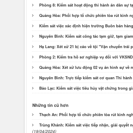
Phòng 8: Kiểm sát hoạt động thi hành án dân sự 
Quảng Hòa: Phối hợp tổ chức phiên tòa rút kinh n
Kiểm sát việc xác định hiện trường Buôn bán hàng
Nguyên Bình: Kiểm sát công tác tạm giữ, tạm giam
Hạ Lang: Xét xử 21 bị cáo về tội "Vận chuyển trái
Phòng 2: Kiểm tra hồ sơ nghiệp vụ đối với VKSND
Quảng Hòa: Xét xử lưu động 02 vụ án hình sự về 
Nguyên Bình: Trực tiếp kiểm sát cơ quan Thi hàn
Bảo Lạc: Kiểm sát việc tiêu hủy vật chứng trong gi
Những tin cũ hơn
Thạch An: Phối hợp tổ chức phiên tòa rút kinh ng
Trùng Khánh: Kiểm sát việc tiếp nhận, giải quyết 
(19/04/2024)