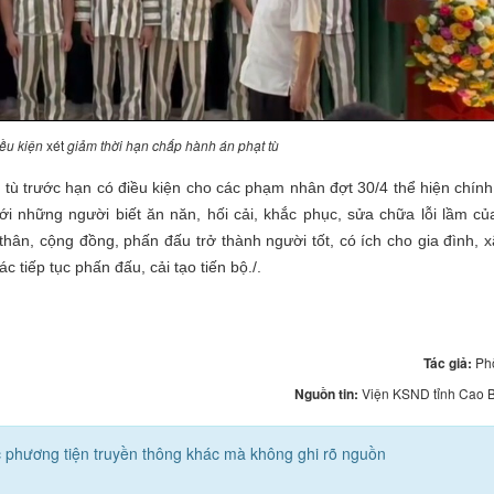
ều kiện
xét
giảm thời hạn chấp hành án phạt tù
tù trước hạn có điều kiện cho các phạm nhân đợt 30/4 thể hiện chín
i những người biết ăn năn, hối cải, khắc phục, sửa chữa lỗi lầm củ
thân, cộng đồng, phấn đấu trở thành người tốt, có ích cho gia đình, x
tiếp tục phấn đấu, cải tạo tiến bộ./.
Tác giả:
Ph
Nguồn tin:
Viện KSND tỉnh Cao B
các phương tiện truyền thông khác mà không ghi rõ nguồn