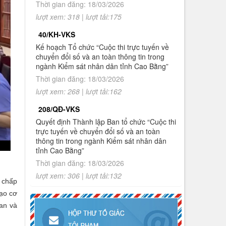
Thời gian đăng: 18/03/2026
tuyến về chuyển đổi số và an toàn
lượt xem: 318 | lượt tải:175
thông tin trong ngành Kiểm sát nhân
dân tỉnh Cao Bằng
40/KH-VKS
Kế hoạch Tổ chức “Cuộc thi trực tuyến về
1.
Thông báo tuyển sinh đào tạo trình độ
chuyển đổi số và an toàn thông tin trong
thạc sĩ ngành Luật hình sự và tố tụng
ngành Kiểm sát nhân dân tỉnh Cao Bằng”
hình sự (khóa 8), ngành Luật (khóa 3)
đợt 2 năm 2026
Thời gian đăng: 18/03/2026
lượt xem: 268 | lượt tải:162
2.
Quyết định về việc công bố công khai
giao dự toán NSNN năm 2026
208/QĐ-VKS
Quyết định Thành lập Ban tổ chức “Cuộc thi
3.
Quyết định về việc công bố công khai
trực tuyến về chuyển đổi số và an toàn
tình hình thực hiện dự toán ngân sách
thông tin trong ngành Kiểm sát nhân dân
nhà nước 6 tháng năm 2026 của Văn
tỉnh Cao Bằng”
phòng VKSND tỉnh Cao Bằng
Thời gian đăng: 18/03/2026
lượt xem: 306 | lượt tải:132
 chấp
ạo cơ
an và