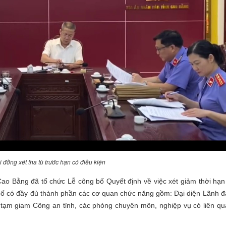
 đồng xét tha tù trước hạn có điều kiện
o Bằng đã tổ chức Lễ công bố Quyết định về việc xét giảm thời hạn
bố có đầy đủ thành phần các cơ quan chức năng gồm: Đại diện Lãnh đ
tạm giam Công an tỉnh, các phòng chuyên môn, nghiệp vụ có liên qu