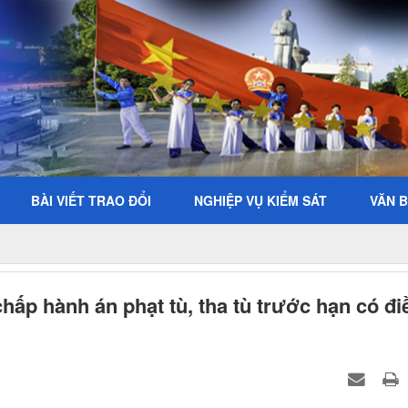
BÀI VIẾT TRAO ĐỔI
NGHIỆP VỤ KIỂM SÁT
VĂN 
chấp hành án phạt tù, tha tù trước hạn có đi