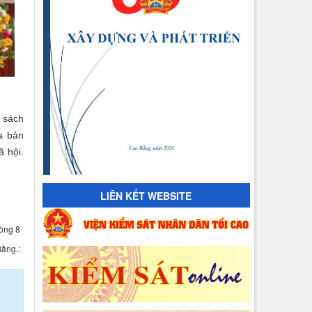
h sách
a bản
ã hội.
LIÊN KẾT WEBSITE
òng 8
ằng.: