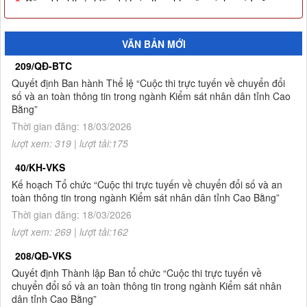
8.
Công khai thực hiện dự toán thu-chi ngân sách quý I năm
2026
9.
Quyết định công nhận kết quả và trao giải thưởng Cuộc thi
VĂN BẢN MỚI
trực tuyến về chuyển đổi số và an toàn thông tin trong ngành
209/QĐ-BTC
Kiểm sát nhân dân tỉnh Cao Bằng
Quyết định Ban hành Thể lệ “Cuộc thi trực tuyến về chuyển đổi
10.
Thông báo Kết quả Cuộc thi trực tuyến về chuyển đổi số và
số và an toàn thông tin trong ngành Kiểm sát nhân dân tỉnh Cao
an toàn thông tin trong ngành Kiểm sát nhân dân tỉnh Cao
Bằng”
Bằng
Thời gian đăng: 18/03/2026
lượt xem: 319 | lượt tải:175
1.
Thông báo tuyển sinh đào tạo trình độ thạc sĩ ngành Luật
hình sự và tố tụng hình sự (khóa 8), ngành Luật (khóa 3) đợt
40/KH-VKS
2 năm 2026
Kế hoạch Tổ chức “Cuộc thi trực tuyến về chuyển đổi số và an
toàn thông tin trong ngành Kiểm sát nhân dân tỉnh Cao Bằng”
2.
Quyết định về việc công bố công khai giao dự toán NSNN
năm 2026
Thời gian đăng: 18/03/2026
lượt xem: 269 | lượt tải:162
208/QĐ-VKS
Quyết định Thành lập Ban tổ chức “Cuộc thi trực tuyến về
chuyển đổi số và an toàn thông tin trong ngành Kiểm sát nhân
dân tỉnh Cao Bằng”