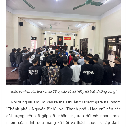
Toàn cảnh phiên tòa xét xử 36 bị cáo về tội “Gây rối trật tự công cộng”
Nội dung vụ án: D
o xảy ra mâu thuẫn từ trước giữa hai nhóm
“
Thành phố - Nguyên Bình”
và “Thành phố - Hòa An” nên các
đối tượng trên đã gặp gỡ, nhắn tin, trao đổi với nhau trong
nhóm của mình qua mạng xã hội và thách thức, tụ tập đánh