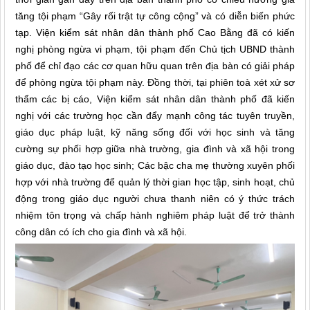
tăng tội phạm “Gây rối trật tự công cộng” và có diễn biến phức
tạp. Viện kiểm sát nhân dân thành phố Cao Bằng đã có kiến
nghị phòng ngừa vi phạm, tội phạm đến Chủ tịch UBND thành
phố để chỉ đạo các cơ quan hữu quan trên địa bàn có giải pháp
để phòng ngừa tội phạm này. Đồng thời, tại phiên toà xét xử sơ
thẩm các bị cáo, Viện kiểm sát nhân dân thành phố đã kiến
nghị với các trường học cần đẩy mạnh công tác tuyên truyền,
giáo dục pháp luật, kỹ năng sống đối với học sinh và tăng
cường sự phối hợp giữa nhà trường, gia đình và xã hội trong
giáo dục, đào tạo học sinh; Các bậc cha mẹ thường xuyên phối
hợp với nhà trường để quản lý thời gian học tập, sinh hoạt, chủ
động trong giáo dục người chưa thanh niên có ý thức trách
nhiệm tôn trọng và chấp hành nghiêm pháp luật để trở thành
công dân có ích cho gia đình và xã hội.