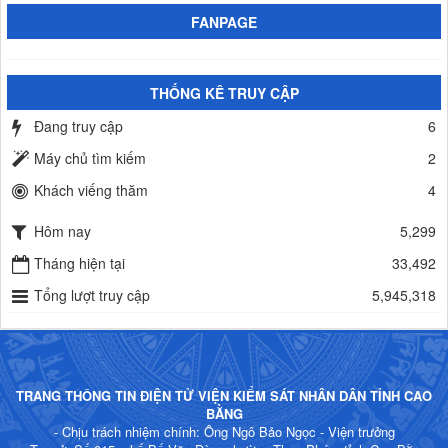
FANPAGE
THỐNG KÊ TRUY CẬP
Đang truy cập
6
Máy chủ tìm kiếm
2
Khách viếng thăm
4
Hôm nay
5,299
Tháng hiện tại
33,492
Tổng lượt truy cập
5,945,318
TRANG THÔNG TIN ĐIỆN TỬ VIỆN KIỂM SÁT NHÂN DÂN TỈNH CAO
BẰNG
- Chịu trách nhiệm chính: Ông Ngô Bảo Ngọc - Viện trưởng