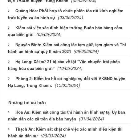
(02/05/2024)
cục THADS huyện Trùng Khánh
Quảng Hòa: Phối hợp tổ chức phiên tòa rút kinh nghiệm
(03/05/2024)
trực tuyến vụ án hình sự
Kiểm sát việc xác định hiện trường Buôn bán hàng cấm
(05/05/2024)
qua biên giới
Nguyên Bình: Kiểm sát công tác tạm giữ, tạm giam và Thi
(08/05/2024)
hành án hình sự quý II năm 2024
Hạ Lang: Xét xử 21 bị cáo về tội "Vận chuyển trái phép
(10/05/2024)
hàng hóa qua biên giới"
Phòng 2: Kiểm tra hồ sơ nghiệp vụ đối với VKSND huyện
(15/05/2024)
Hạ Lang, Trùng Khánh.
Những tin cũ hơn
Hòa An: Kiểm sát công tác thi hành án hình sự tại Ủy ban
(01/04/2024)
nhân dân các xã trên địa bàn huyện
Thạch An: Kiểm sát chặt chẽ việc xác minh điều kiện thi
(29/03/2024)
hành án dân sự