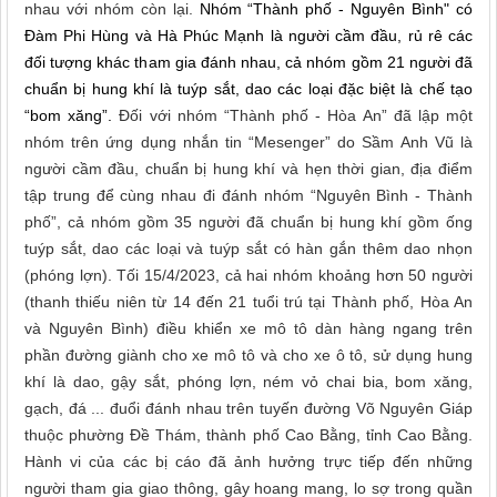
nhau với nhóm còn lại.
Nhóm “Thành phố - Nguyên Bình" có
Đàm Phi Hùng và Hà Phúc Mạnh là người cầm đầu, rủ rê các
đối tượng khác tham gia đánh nhau, cả nhóm gồm 21 người đã
chuẩn bị hung khí là tuýp sắt, dao các loại đặc biệt là chế tạo
“bom xăng”.
Đối với nhóm “Thành phố - Hòa An” đã lập một
nhóm trên ứng
dụng nhắn tin “Mesenger” do Sầm Anh Vũ là
người cầm đầu, chuẩn bị hung khí và hẹn thời gian, địa điểm
tập trung để cùng nhau đi đánh nhóm “Nguyên Bình - Thành
phố”, cả nhóm gồm 35 người đã chuẩn bị hung khí gồm ống
tuýp sắt, dao các loại và tuýp sắt có hàn gắn thêm dao nhọn
(phóng lợn). Tối 15/4/2023, cả hai nhóm khoảng hơn 50 người
(thanh thiếu niên từ 14 đến 21 tuổi trú tại Thành phố, Hòa An
và Nguyên Bình) điều khiển xe mô tô dàn hàng ngang trên
phần đường giành cho xe mô tô và cho xe ô tô,
sử dụng hung
khí là dao, gậy sắt, phóng lợn, ném vỏ chai bia, bom xăng,
gạch, đá ... đuổi đánh nhau trên tuyến đường Võ Nguyên Giáp
thuộc phường Đề Thám, thành phố Cao Bằng, tỉnh Cao Bằng.
Hành vi của các bị cáo đã ảnh hưởng trực tiếp đến những
người tham gia giao thông, gây hoang mang, lo sợ trong quần