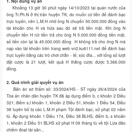
1. Nội dung vụ án
Khoảng 13 giờ 30 phút ngày 14/10/2023 tại quán nước của
ông Tr.Ph.N ở thị trấn huyện TK, do muốn có tiền để đánh bạc
trực tuyến, nên L.M.H nhờ ông N chuyển 50.000.000 đồng vào
tài khoản cho H và hứa sau đó sẽ trả tiền mặt. Khi ông N
chuyển tiền H rút tiền trả cho ông N 5.000.000 đồng tiền mặt,
số tiền còn lại là 45.000.000 đồng H không trả cho ông N mà
nạp vào tài khoản trên trang web vn2.ku6111.net để đánh bạc
trực tuyến bằng các trò chơi chẵn - lẻ; xóc đĩa... với tổng số lượt
đặt cược là 21 lượt, kết quả H thắng cược được 5.366.000
đồng.
2. Quá trình giải quyết vụ án
Bản án sơ thẩm số: 33/2024/HS - ST ngày 26/4/2024 của
Tòa án nhân dân huyện TK đã áp dụng điểm b, c khoản 2 Điều
321; điểm s,t khoản 1, khoản 2 Điều 51, khoản 1 Điều 54, Điều
38 tuyên bố bị cáo L.M.H phạm Tội đánh bạc, xử phạt 02 năm
tù. Áp dụng khoản 1 Điều 174, Điều 38 BLHS, điểm b, s khoản
1, khoản 2 Điều 51 BLHS xử phạt H 09 tháng tù về tội Lừa đảo
chiếm đoạt tài sản...