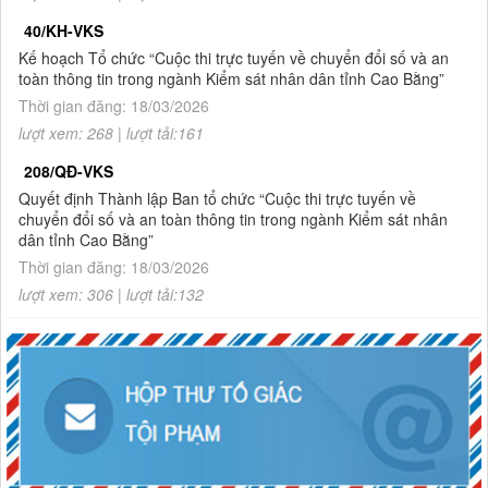
hình sự và tố tụng hình sự (khóa 8), ngành Luật (khóa 3) đợt
40/KH-VKS
2 năm 2026
Kế hoạch Tổ chức “Cuộc thi trực tuyến về chuyển đổi số và an
toàn thông tin trong ngành Kiểm sát nhân dân tỉnh Cao Bằng”
Thời gian đăng: 18/03/2026
lượt xem: 268 | lượt tải:161
208/QĐ-VKS
Quyết định Thành lập Ban tổ chức “Cuộc thi trực tuyến về
chuyển đổi số và an toàn thông tin trong ngành Kiểm sát nhân
dân tỉnh Cao Bằng”
Thời gian đăng: 18/03/2026
lượt xem: 306 | lượt tải:132