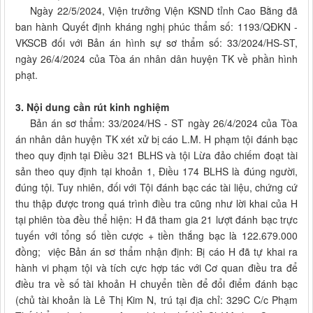
Ngày 22/5/2024, Viện trưởng Viện KSND tỉnh Cao Bằng đã
ban hành Quyết định kháng nghị phúc thẩm số: 1193/QĐKN -
VKSCB đối với Bản án hình sự sơ thẩm số: 33/2024/HS-ST,
ngày 26/4/2024 của Tòa án nhân dân huyện TK về phần hình
phạt.
3. Nội dung cần rút kinh nghiệm
Bản án sơ thẩm: 33/2024/HS - ST ngày 26/4/2024 của Tòa
án nhân dân huyện TK xét xử bị cáo L.M. H phạm tội đánh bạc
theo quy định tại Điều 321 BLHS và tội Lừa đảo chiếm đoạt tài
sản theo quy định tại khoản 1, Điều 174 BLHS là đúng người,
đúng tội. Tuy nhiên, đối với Tội đánh bạc các tài liệu, chứng cứ
thu thập được trong quá trình điều tra cũng như lời khai của H
tại phiên tòa đều thể hiện: H đã tham gia 21 lượt đánh bạc trực
tuyến với tổng số tiền cược + tiền thắng bạc là 122.679.000
đồng; việc Bản án sơ thẩm nhận định: Bị cáo H đã tự khai ra
hành vi phạm tội và tích cực hợp tác với Cơ quan điều tra để
điều tra về số tài khoản H chuyển tiền để đổi điểm đánh bạc
(chủ tài khoản là Lê Thị Kim N, trú tại địa chỉ: 329C C/c Phạm