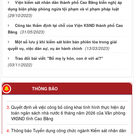
Viện kiểm sát nhân dân thành phố Cao Bằng kiến nghị áp
dụng biện pháp phòng ngừa tội phạm và vi phạm pháp luật
(29/10/2023)
Công tác thẩm định tại chỗ của Viện KSND thành phố Cao
(31/05/2023)
Bằng
Một số lưu ý khi kiểm sát biên bản phiên tòa trong giải
(13/03/2023)
quyết vụ, việc dân sự, vụ án hành chính
Trao đổi bài viết: "Bố mẹ ly hôn, con ở với ai?"
(03/11/2022)
2.
Quyết định về việc công bố công khai giao dự toán NSNN
THÔNG BÁO
năm 2026
3.
Quyết định về việc công bố công khai tình hình thực hiện dự
toán ngân sách nhà nước 6 tháng năm 2026 của Văn phòng
VKSND tỉnh Cao Bằng
4.
Thông báo Tuyển dụng công chức ngành Kiểm sát nhân dân
năm 2026 theo Nghị định số 179/2024/NĐ-CP của Chính phủ