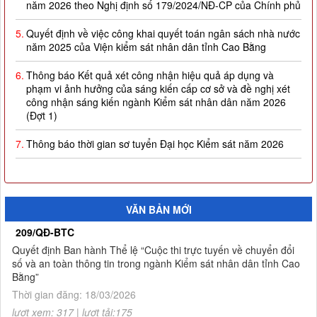
5.
Quyết định về việc công khai quyết toán ngân sách nhà nước
năm 2025 của Viện kiểm sát nhân dân tỉnh Cao Bằng
6.
Thông báo Kết quả xét công nhận hiệu quả áp dụng và
phạm vi ảnh hưởng của sáng kiến cấp cơ sở và đề nghị xét
công nhận sáng kiến ngành Kiểm sát nhân dân năm 2026
(Đợt 1)
7.
Thông báo thời gian sơ tuyển Đại học Kiểm sát năm 2026
8.
Công khai thực hiện dự toán thu-chi ngân sách quý I năm
2026
9.
Quyết định công nhận kết quả và trao giải thưởng Cuộc thi
VĂN BẢN MỚI
trực tuyến về chuyển đổi số và an toàn thông tin trong ngành
Kiểm sát nhân dân tỉnh Cao Bằng
209/QĐ-BTC
Quyết định Ban hành Thể lệ “Cuộc thi trực tuyến về chuyển đổi
10.
Thông báo Kết quả Cuộc thi trực tuyến về chuyển đổi số và
số và an toàn thông tin trong ngành Kiểm sát nhân dân tỉnh Cao
an toàn thông tin trong ngành Kiểm sát nhân dân tỉnh Cao
Bằng”
Bằng
Thời gian đăng: 18/03/2026
lượt xem: 317 | lượt tải:175
1.
Thông báo tuyển sinh đào tạo trình độ thạc sĩ ngành Luật