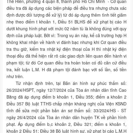
Thế Hiển, phường 4 quận 8, thành phố Hồ Chí Minh - Cơ quan
điều tra đã áp dụng các biện pháp để điều tra nhưng chưa xác
định được đối tượng để xử lý) từ đó áp dụng thêm tình tiết giảm
nhẹ theo điểm t khoản 1, Điều 51 BLHS để xử phạt bị cáo H
dưới khung hình phạt với mức 02 năm tù là không đúng với quy
định của pháp luật. Bởi vì: Trong vụ án này, kể cả trường hợp H
không khai nhận về hành vi đánh bạc nhưng khi Cơ quan điều
tra thu giữ, kiểm tra nhật ký điện thoại của H thì nhật ký điện
thoại đều đã thể hiện rất rõ các giao dịch liên quan đến hành vi
phạm tội; từ đó Cơ quan điều tra hoàn toàn có đủ căn cứ điều
tra, kết luận L.M. H đã phạm tội đánh bạc với số lần, số tiền
như trên.
Từ nhận định trên, tại Bản án hình sự phúc thẩm số:
26/2024/HSPT, ngày 12/7/2024 của Tòa án nhân dân tỉnh Cao
Bằng đã áp dụng điểm b khoản 1, Điều 355; điểm a khoản 2
Điều 357 Bộ luật TTHS chấp nhận kháng nghị của Viện KSND
tỉnh để sửa một phần bản án sơ thẩm số: 33/2024/HS - ST
ngày 26/4/2024 của Tòa án nhân dân huyện TK về phần hình
phạt. Áp dụng điểm b,c khoản 2, Điều 321; điểm s khoản 1,
khoản 2 Điều 51; Điều 38 Bộ luật hình sự, xử phạt bị cáo L.M.H